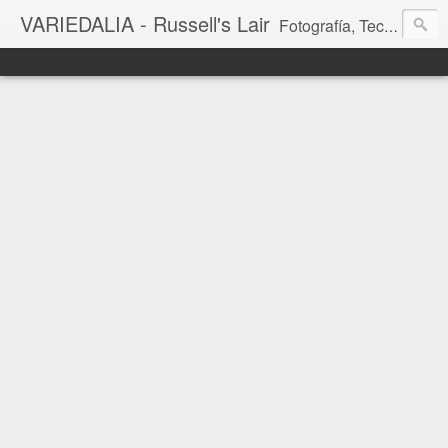
VARIEDALIA - Russell's Lair
Fotografía, Tecnología, Cine y Videojuegos en un Blog Multitemática. El rinconcito del creador de FotoMuseo 3D y Left 4 SGC.