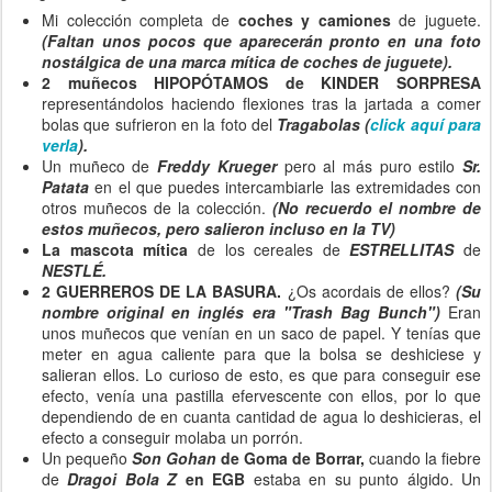
Mi colección completa de
coches y camiones
de juguete.
(Faltan unos pocos que aparecerán pronto en una foto
nostálgica de una marca mítica de coches de juguete).
2 muñecos HIPOPÓTAMOS de KINDER SORPRESA
representándolos haciendo flexiones tras la jartada a comer
bolas que sufrieron en la foto del
Tragabolas
(
click aquí para
verla
).
Un muñeco de
Freddy Krueger
pero al más puro estilo
Sr.
Patata
en el que puedes intercambiarle las extremidades con
otros muñecos de la colección.
(No recuerdo el nombre de
estos muñecos, pero salieron incluso en la TV)
La mascota mítica
de los cereales de
ESTRELLITAS
de
NESTLÉ.
2 GUERREROS DE LA BASURA.
¿Os acordais de ellos?
(Su
nombre original en inglés era "Trash Bag Bunch")
Eran
unos muñecos que venían en un saco de papel. Y tenías que
meter en agua caliente para que la bolsa se deshiciese y
salieran ellos. Lo curioso de esto, es que para conseguir ese
efecto, venía una pastilla efervescente con ellos, por lo que
dependiendo de en cuanta cantidad de agua lo deshicieras, el
efecto a conseguir molaba un porrón.
Un pequeño
Son Gohan
de Goma de Borrar,
cuando la fiebre
de
Dragoi Bola Z
en EGB
estaba en su punto álgido. Un