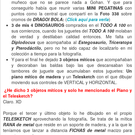
muñeco que no se parece nada a Gohan. Y que para
conseguirlo había que reunir varias
MINI PEGATINAS
con
puntos como la central que compartí en la
Foto 338
sobre
cromos de
DRAGOI BOLA:
(
Click aquí para verla
)
3 de mis 4 DINOSAURIOS
comprados en el
TODO A 100
en
sus comienzos, cuando los juguetes del
TODO A 100
molaban
de verdad y destilaban calidad entonces. Me falta un
Diplodocus
que acompañaba al
Estegosaurio, Triceratops
y Pterodáctilo,
pero no he sido capaz de localizarlo en mi
colección a tiempo para la fotografía.
Y para el final he dejado
3 objetos míticos
que acompañaban
y decoraban las baldas bajo las que descansaban los
tambores de juguete que acumulaban estos juguetes:
Un
piano mítico de madera
y un
Telesketch
con el que dibujar
moviendo sus controles de VERTICAL y HORIZONTAL.
¿He dicho 3 objetos míticos y solo he mencionado el Piano y
el Telesketch?
Claro. XD
Porque el tercer y último objeto lo he dibujado en el propio
TELESKETCH
aprovechando la fotografía
.
Se trata de la mítica
RANA de metal
que reside en un soporte de madera, y a la que le
teníamos que lanzar a distancia
FICHAS de metal
macizo para