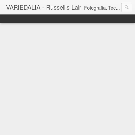
VARIEDALIA - Russell's Lair
Fotografía, Tecnología, Cine y Videojuegos en un Blog Multitemática. El rinconcito del creador de FotoMuseo 3D y Left 4 SGC.