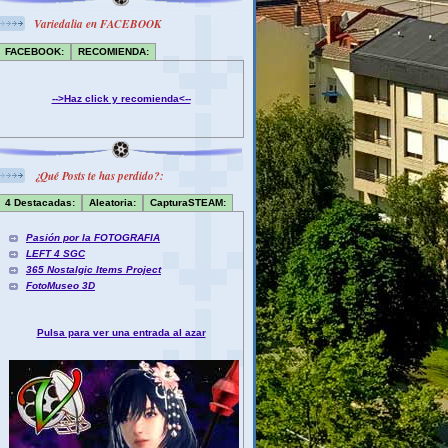
Variedalia en FACEBOOK
FACEBOOK:
RECOMIENDA:
-->Haz click y recomienda<--
¿Qué Posts te has perdido?:
4 Destacadas:
Aleatoria:
CapturaSTEAM:
Pasión por la FOTOGRAFIA
LEFT 4 SGC
365 Nostalgic Items Project
FotoMuseo 3D
Pulsa para ver una entrada al azar