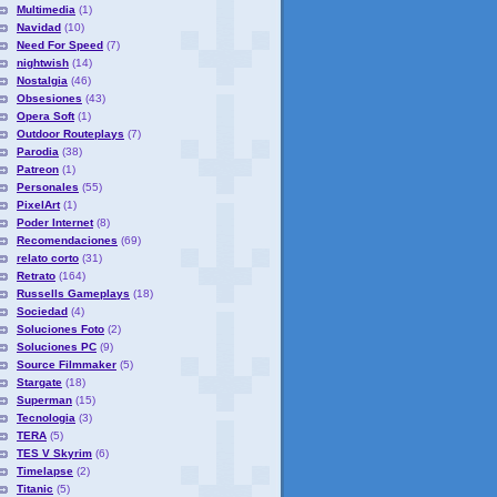
Multimedia
(1)
Navidad
(10)
Need For Speed
(7)
nightwish
(14)
Nostalgia
(46)
Obsesiones
(43)
Opera Soft
(1)
Outdoor Routeplays
(7)
Parodia
(38)
Patreon
(1)
Personales
(55)
PixelArt
(1)
Poder Internet
(8)
Recomendaciones
(69)
relato corto
(31)
Retrato
(164)
Russells Gameplays
(18)
Sociedad
(4)
Soluciones Foto
(2)
Soluciones PC
(9)
Source Filmmaker
(5)
Stargate
(18)
Superman
(15)
Tecnologia
(3)
TERA
(5)
TES V Skyrim
(6)
Timelapse
(2)
Titanic
(5)