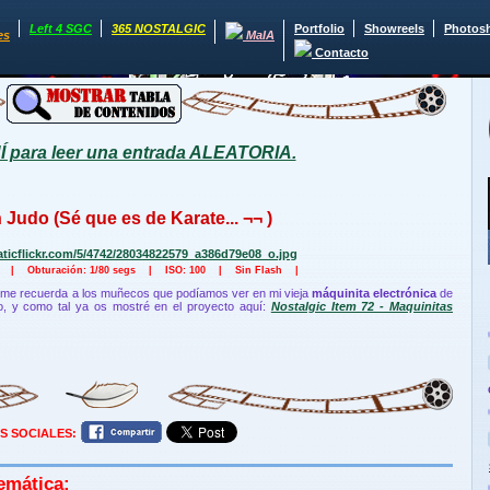
Left 4 SGC
365 NOSTALGIC
Portfolio
Showreels
Photos
es
MaIA
Contacto
para leer una entrada ALEATORIA.
 Judo (Sé que es de Karate... ¬¬ )
8 | Obturación: 1/80 segs | ISO: 100 | Sin Flash |
 me recuerda a los muñecos que podíamos ver en mi vieja
máquinita electrónica
de
o, y como tal ya os mostré en el proyecto aquí:
Nostalgic Item 72 - Maquinitas
S SOCIALES:
emática: