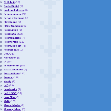
El Hobbit
(10)
EuskaDigital
(1)
euskopokalipsis
(3)
Felicitaciones
(21)
Ferias y Eventos
(8)
FlowScape
(5)
FM3D Gameplay
(2)
FotoCumple
(1)
Fotografia
(232)
FotoMemorias
(7)
Fotomontaje
(123)
FotoMuseo 3D
(75)
FotoRescate
(1)
GMOD
(2)
Halloween
(1)
IA
(10)
In Memoriam
(18)
Japan Weekend
(1)
JonatanFoto
(322)
Juegos
(129)
Koddy
(7)
L4D
(33)
Leadwerks
(4)
Left 4 SGC
(34)
Lost Files
(3)
MaIA
(163)
Manualidades
(6)
Monkey Island
(8)