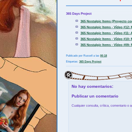
365 Days Project
365 Nostalgic Items (Proyecto c
365 Nostalgic Items - Vídeo #12:
365 Nostalgic Items - Vídeo #11: 
365 Nostalgic Items - Vídeo #10:
365 Nostalgic Items - Vídeo #09:
Publicado por
Russell
a las
00:18
Etiquetas:
365 Days Project
No hay comentarios:
Publicar un comentario
Cualquier consulta, crítica, comentario o 