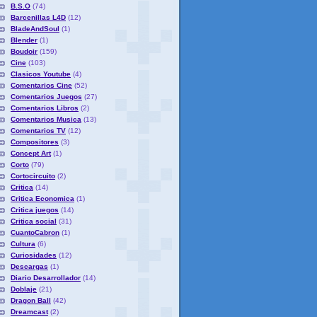
B.S.O
(74)
Barcenillas L4D
(12)
BladeAndSoul
(1)
Blender
(1)
Boudoir
(159)
Cine
(103)
Clasicos Youtube
(4)
Comentarios Cine
(52)
Comentarios Juegos
(27)
Comentarios Libros
(2)
Comentarios Musica
(13)
Comentarios TV
(12)
Compositores
(3)
Concept Art
(1)
Corto
(79)
Cortocircuito
(2)
Critica
(14)
Critica Economica
(1)
Critica juegos
(14)
Critica social
(31)
CuantoCabron
(1)
Cultura
(6)
Curiosidades
(12)
Descargas
(1)
Diario Desarrollador
(14)
Doblaje
(21)
Dragon Ball
(42)
Dreamcast
(2)