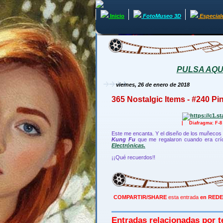
Inicio
FotoMuseo 3D
Especial
PULSA AQUÍ 
viernes, 26 de enero de 2018
365 Nostalgic Items - #240 Pin
| Diafragma: F-
Este me encanta. Y el diseño de los muñecos
Kung Fu
que me regalaron cuando era crí
Electrónicas.
¡¡Qué recuerdos!!
COMPARTIR/SHARE
esta entrada
en REDE
Entradas relacionadas por t