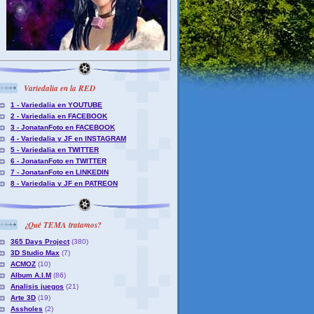
Variedalia en la RED
1 - Variedalia en YOUTUBE
2 - Variedalia en FACEBOOK
3 - JonatanFoto en FACEBOOK
4 - Variedalia y JF en INSTAGRAM
5 - Variedalia en TWITTER
6 - JonatanFoto en TWITTER
7 - JonatanFoto en LINKEDIN
8 - Variedalia y JF en PATREON
¿Qué TEMA tratamos?
365 Days Project
(380)
3D Studio Max
(7)
ACMOZ
(10)
Album A.I.M
(86)
Analisis juegos
(21)
Arte 3D
(19)
Assholes
(2)