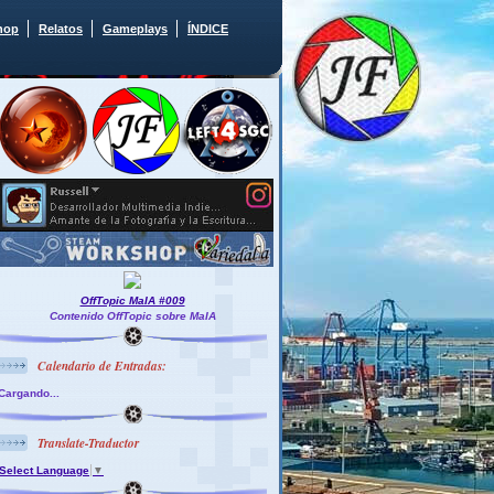
hop
Relatos
Gameplays
ÍNDICE
OffTopic MaIA #009
Contenido OffTopic sobre MaIA
Calendario de Entradas:
Cargando...
Translate-Traductor
Select Language
▼