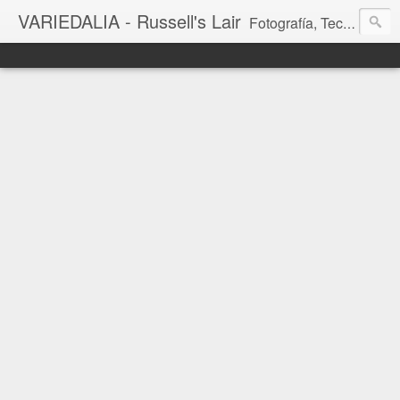
VARIEDALIA - Russell's Lair
Fotografía, Tecnología, Cine y Videojuegos en un Blog Multitemática. El rinconcito del creador de FotoMuseo 3D y Left 4 SGC.