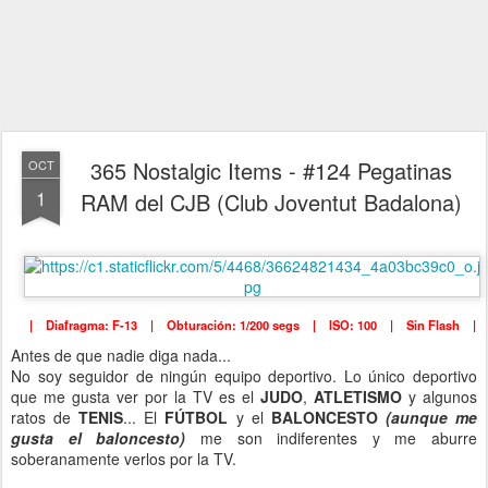
365 Nostalgic Items - #124 Pegatinas
OCT
1
RAM del CJB (Club Joventut Badalona)
| Diafragma: F-13 | Obturación: 1/200 segs | ISO: 100 | Sin Flash |
Antes de que nadie diga nada...
No soy seguidor de ningún equipo deportivo. Lo único deportivo
que me gusta ver por la TV es el
JUDO
,
ATLETISMO
y algunos
ratos de
TENIS
... El
FÚTBOL
y el
BALONCESTO
(aunque me
gusta el baloncesto)
me son indiferentes y me aburre
soberanamente verlos por la TV.