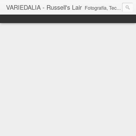
VARIEDALIA - Russell's Lair
Fotografía, Tecnología, Cine y Videojuegos en un Blog Multitemática. El rinconcito del creador de FotoMuseo 3D y Left 4 SGC.