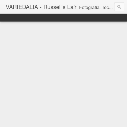
VARIEDALIA - Russell's Lair
Fotografía, Tecnología, Cine y Videojuegos en un Blog Multitemática. El rinconcito del creador de FotoMuseo 3D y Left 4 SGC.