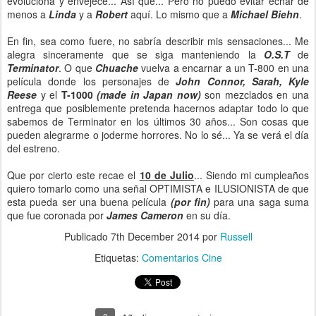
evoluciona y envejece... Así que... Pero no puedo evitar echar de
menos a
Linda
y a
Robert
aquí. Lo mismo que a
Michael Biehn
.
En fin, sea como fuere, no sabría describir mis sensaciones... Me
alegra sinceramente que se siga manteniendo la
O.S.T
de
Terminator
. O que
Chuache
vuelva a encarnar a un T-800 en una
película donde los personajes de
John Connor, Sarah, Kyle
Reese
y el
T-1000
(made in Japan now)
son mezclados en una
entrega que posiblemente pretenda hacernos adaptar todo lo que
sabemos de Terminator en los últimos 30 años... Son cosas que
pueden alegrarme o joderme horrores. No lo sé... Ya se verá el día
del estreno.
Que por cierto este recae el
10 de Julio
... Siendo mi cumpleaños
quiero tomarlo como una señal OPTIMISTA e ILUSIONISTA de que
esta pueda ser una buena película
(por fin)
para una saga suma
que fue coronada por
James Cameron
en su día.
Publicado
7th December 2014
por
Russell
Etiquetas:
Comentarios Cine