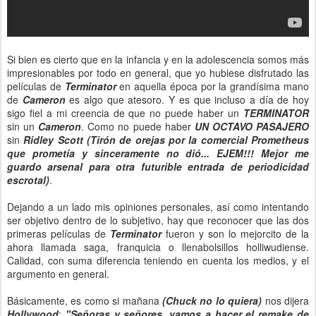
Si bien es cierto que en la infancia y en la adolescencia somos más
impresionables por todo en general, que yo hubiese disfrutado las
películas de
Terminator
en aquella época por la grandísima mano
de
Cameron
es algo que atesoro. Y es que incluso a día de hoy
sigo fiel a mi creencia de que no puede haber un
TERMINATOR
sin un
Cameron
. Como no puede haber
UN OCTAVO PASAJERO
sin
Ridley Scott (Tirón de orejas por la comercial Prometheus
que prometía y sinceramente no dió... EJEM!!! Mejor me
guardo arsenal para otra futurible entrada de periodicidad
escrotal)
.
Dejando a un lado mis opiniones personales, así como intentando
ser objetivo dentro de lo subjetivo, hay que reconocer que las dos
primeras películas de
Terminator
fueron y son lo mejorcito de la
ahora llamada saga, franquicia o llenabolsillos holliwudiense.
Calidad, con suma diferencia teniendo en cuenta los medios, y el
argumento en general.
Básicamente, es como si mañana
(Chuck no lo quiera)
nos dijera
Hollywood
:
"Señoras y señores, vamos a hacer el remake de