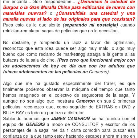
me encanta... Solo respondedme...
¿Derruiríais la catedral de
Burgos o la Gran Muralla China para edificarlas de nuevo con
materiales nuevos?
o
¿Construiríais una catedral y una
muralla nuevas al lado de las originales para que coexistan?
Pues esto es lo que siento
(separando mi nostalgia)
cuando
reinician-remakean sagas de películas que no lo necesitan.
No obstante, y rompiendo un lápiz a favor del optimismo,
reconozco que esta idea puede ser algo muy malo, o algo muy
bueno que como reclamo de marketingg atraiga a la gente a las
butacas de la sala de cine.
(Pero creo que funcionará mejor con
los adolescentes de hoy en día que con los adultos que
fuimos adolescentes en las películas de
Cameron
).
Algo que me ha gustado especialmente del tráiler, es que
finalmente podemos observar la máquina del tiempo que tanto
hemos imaginado en el colectivo de seguidores de la saga. Y
aunque no sea algo que mostrara
Cameron
en sus 2 primeras
películas; reconozco que, como seguidor de EXTRAS en DVD y
BLUE-RAY es todo un puntazo a disfrutar.
Sabiendo además que
JAMES CAMERON
se ha reunido con el
equipo de
GENESIS
a modo de CONSULTOR y escritor de los
personajes de la saga, me da 1 carta comodín para buscar esa
confianza de la que tanto estoy haciendo escapes ahora mismo en