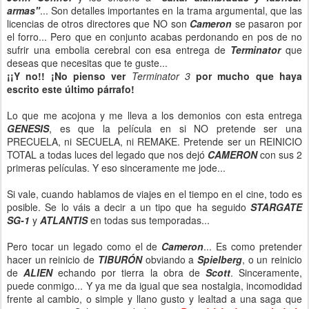
armas"
... Son detalles importantes en la trama argumental, que las
licencias de otros directores que NO son
Cameron
se pasaron por
el forro... Pero que en conjunto acabas perdonando en pos de no
sufrir una embolia cerebral con esa entrega de
Terminator
que
deseas que necesitas que te guste...
¡¡Y no!! ¡No pienso ver
Terminator 3
por mucho que haya
escrito este último párrafo!
Lo que me acojona y me lleva a los demonios con esta entrega
GENESIS
, es que la película en si NO pretende ser una
PRECUELA, ni SECUELA, ni REMAKE. Pretende ser un REINICIO
TOTAL a todas luces del legado que nos dejó
CAMERON
con sus 2
primeras películas. Y eso sinceramente me jode...
Si vale, cuando hablamos de viajes en el tiempo en el cine, todo es
posible. Se lo váis a decir a un tipo que ha seguido
STARGATE
SG-1
y
ATLANTIS
en todas sus temporadas...
Pero tocar un legado como el de
Cameron
... Es como pretender
hacer un reinicio de
TIBURÓN
obviando a
Spielberg
, o un reinicio
de
ALIEN
echando por tierra la obra de
Scott
. Sinceramente,
puede conmigo... Y ya me da igual que sea nostalgia, incomodidad
frente al cambio, o simple y llano gusto y lealtad a una saga que