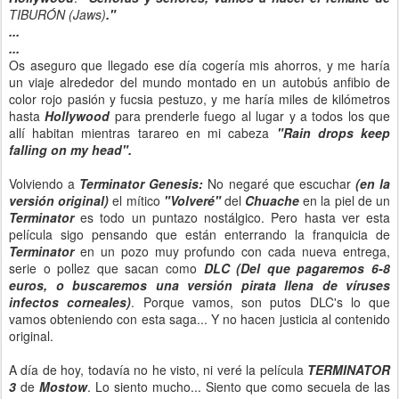
TIBURÓN (Jaws)
."
...
...
Os aseguro que llegado ese día cogería mis ahorros, y me haría
un viaje alrededor del mundo montado en un autobús anfibio de
color rojo pasión y fucsia pestuzo, y me haría miles de kilómetros
hasta
Hollywood
para prenderle fuego al lugar y a todos los que
allí habitan mientras tarareo en mi cabeza
"Rain drops keep
falling on my head".
Volviendo a
Terminator Genesis:
No negaré que escuchar
(en la
versión original)
el mítico
"Volveré"
del
Chuache
en la piel de un
Terminator
es todo un puntazo nostálgico. Pero hasta ver esta
película sigo pensando que están enterrando la franquicia de
Terminator
en un pozo muy profundo con cada nueva entrega,
serie o pollez que sacan como
DLC (Del que pagaremos 6-8
euros, o buscaremos una versión pirata llena de víruses
infectos corneales)
. Porque vamos, son putos DLC's lo que
vamos obteniendo con esta saga... Y no hacen justicia al contenido
original.
A día de hoy, todavía no he visto, ni veré la película
TERMINATOR
3
de
Mostow
. Lo siento mucho... Siento que como secuela de las