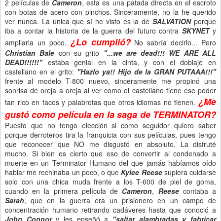
2 películas de
Cameron
, esta es una patada directa en el escroto
con botas de acero con pinchos. Sinceramente, no la he querido
ver nunca. La única que sí he visto es la de
SALVATION
porque
iba a contar la historia de la guerra del futuro contra
SKYNET
y
¿Lo cumplió?
ampliarla un poco.
No sabría decirlo... Pero
Christian Bale
con su grito
"...we are dead!!! WE ARE ALL
DEAD!!!!!!"
estaba genial en la cinta, y con el doblaje en
castellano en el grito:
"Hazlo ya!! Hijo de la GRAN PUTAAA!!!"
frente al modelo T-800 nuevo, sinceramente me propinó una
sonrisa de oreja a oreja al ver como el castellano tiene ese poder
¿Me
tan rico en tacos y palabrotas que otros idiomas no tienen.
gustó como película en la saga de TERMINATOR?
Puesto que no tengo elección si como seguidor quiero saber
porque derroteros tira la franquicia con sus películas, pues tengo
que reconocer que NO me disgustó en absoluto. La disfruté
mucho. Si bien es cierto que eso de convertir al condenado a
muerte en un Terminator Humano del que jamás habíamos oído
hablar me rechinaba un poco, o que
Kylee Reese
supiera cuidarse
solo con una chica muda frente a los T-600 de piel de goma,
cuando en la primera película de
Cameron
,
Reese
contaba a
Sarah
, que en la guerra era un prisionero en un campo de
concentración humano retirando cadáveres hasta que conoció a
John Connor
y les enseñó a
"saltar alambradas y fabricar