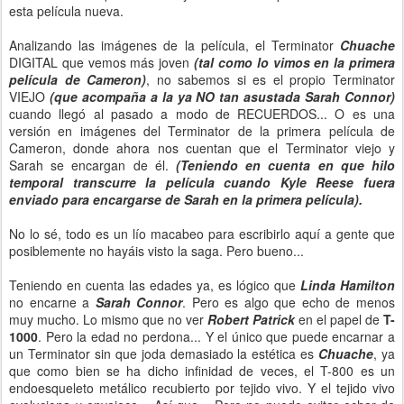
esta película nueva.
Analizando las imágenes de la película, el Terminator
Chuache
DIGITAL que vemos más joven
(tal como lo vimos en la primera
película de Cameron)
, no sabemos si es el propio Terminator
VIEJO
(que acompaña a la ya NO tan asustada Sarah Connor)
cuando llegó al pasado a modo de RECUERDOS... O es una
versión en imágenes del Terminator de la primera película de
Cameron, donde ahora nos cuentan que el Terminator viejo y
Sarah se encargan de él.
(Teniendo en cuenta en que hilo
temporal transcurre la película cuando Kyle Reese fuera
enviado para encargarse de Sarah en la primera película).
No lo sé, todo es un lío macabeo para escribirlo aquí a gente que
posiblemente no hayáis visto la saga. Pero bueno...
Teniendo en cuenta las edades ya, es lógico que
Linda Hamilton
no encarne a
Sarah Connor
. Pero es algo que echo de menos
muy mucho. Lo mismo que no ver
Robert Patrick
en el papel de
T-
1000
. Pero la edad no perdona... Y el único que puede encarnar a
un Terminator sin que joda demasiado la estética es
Chuache
, ya
que como bien se ha dicho infinidad de veces, el T-800 es un
endoesqueleto metálico recubierto por tejido vivo. Y el tejido vivo