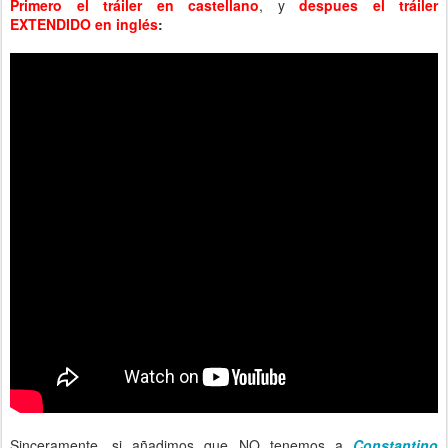
Primero el tráiler en castellano
, y
despues el tráiler
EXTENDIDO en inglés
:
Sinceramente, si añadimos que NO tenemos a
Constantino