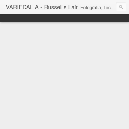
VARIEDALIA - Russell's Lair
Fotografía, Tecnología, Cine y Videojuegos en un Blog Multitemática. El rinconcito del creador de FotoMuseo 3D y Left 4 SGC.