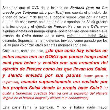
Sabemos que el
OVA
de la historia de
Bardock
(que no fue
creado por Toriyama sino por Toei)
nos cuenta el principio del
origen de
Goku
. Y de hecho, al bebé le vemos volar por la galaxia
en una de esas naves bola de las que disponían los Saiak gracias
a la tecnología y el ejército de
Freezer
. Pero en este
OVA
,
y en
algunas viñetas del manga original posterior haciendo alusión a la
escena de
Goku
dentro de la nave
,
veíamos un bebé
Goku
desnudo
. Supuestamente indefenso. Enviado como ganado por los
Saiak para colonizar otros planetas menores con ellos...
¿de que coño hay viñetas en
Ostia puta, sabiendo esto,
estos scans con un GOKU que parece tenga edad
casi para beber y vestido con una armadura del
ejército de Freezer como las que llevan los Saiak,
y siendo enviado por sus padres
(como guiño a
, cuando supuestamente era enviado por
Superman)
los propios Saiak desde la propia base Saia?
(El
guiño a Superman quedaba bien ya con la explosión del planeta
Vegeta en la historia original y clásica que conocíamos)
Esta parte llama la atención. Y no le habría dado mayor