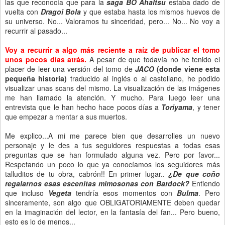
las que reconocía que para la
saga BO Ahaltsu
estaba dado de
vuelta con
Dragoi Bola
y que estaba hasta los mismos huevos de
su universo. No... Valoramos tu sinceridad, pero... No... No voy a
recurrir al pasado...
Voy a recurrir a algo más reciente a raíz de publicar el tomo
unos pocos días atrás.
A pesar de que todavía no he tenido el
placer de leer una versión del tomo de
JACO
(donde viene esta
pequeña historia)
traducido al inglés o al castellano, he podido
visualizar unas scans del mismo. La visualización de las imágenes
me han llamado la atención. Y mucho. Para luego leer una
entrevista que le han hecho hace pocos días a
Toriyama
, y tener
que empezar a mentar a sus muertos.
Me explico...A mi me parece bien que desarrolles un nuevo
personaje y le des a tus seguidores respuestas a todas esas
preguntas que se han formulado alguna vez. Pero por favor...
Respetando un poco lo que ya conocíamos los seguidores más
talluditos de tu obra, cabrón!! En primer lugar..
¿De que coño
regalarnos esas escenitas mimosonas con Bardock?
Entiendo
que incluso
Vegeta
tendría esos momentos con
Bulma
. Pero
sinceramente, son algo que OBLIGATORIAMENTE deben quedar
en la imaginación del lector, en la fantasía del fan... Pero bueno,
esto es lo de menos...