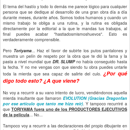
El tema del hastío y todo lo demás me parece lógico para cualquier
persona que se dedique al desarrollo de una gran obra día a día
durante meses, durante años. Somos todos humanos y cuando un
mismo trabajo te obliga a una rutina, y la rutina es obligada
directamente por la editorial a la que le mandas tus trabajos, al
final puedes acabar "hastiadosmismoshuevos". Esto es
verdaderamente comprensible.
Pero
Toriyama
... Haz el favor de subirte los putos pantalones y
muestra un pelín de respeto por la obra que te dió la fama y la
pasta a nivel mundial que
DR. SLUMP
no había conseguido hasta
la fecha. Y no me vengas con que siendo tu obra puedes untarle
¿Por qué
toda la mierda que sea capaz de salirte del culo.
digo todo esto? ¿A que viene?
No voy a recurrir a su vano intento de lucro, vendiéndonos aquella
mierda insultante que llamaron
EVOLUTION (Gracias Dragonfan
por ese artículo que tanto me hizo reír)
. Y tampoco recurriré a
que
TORIYAMA fuera uno de los PRODUCTORES EJECUTIVOS
de la película
... No...
Tampoco voy a recurrir a las declaraciones del propio dibujante en