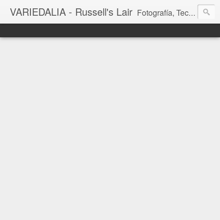
VARIEDALIA - Russell's Lair
Fotografía, Tecnología, Cine y Videojuegos en un Blog Multitemática. El rinconcito del creador de FotoMuseo 3D y Left 4 SGC.