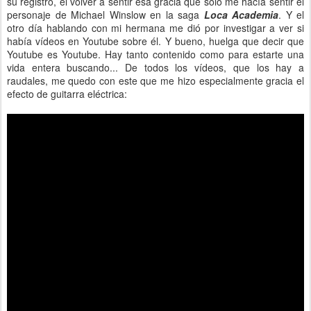
su registro, el volver a sentir esa gracia que solo me hacía sentir el
personaje de Michael Winslow en la saga
Loca Academia
. Y el
otro día hablando con mi hermana me dió por investigar a ver si
había vídeos en Youtube sobre él. Y bueno, huelga que decir que
Youtube es Youtube. Hay tanto contenido como para estarte una
vida entera buscando... De todos los vídeos, que los hay a
raudales, me quedo con este que me hizo especialmente gracia el
efecto de guitarra eléctrica: