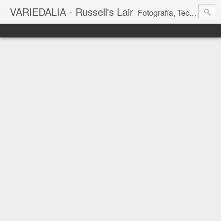
VARIEDALIA - Russell's Lair
Fotografía, Tecnología, Cine y Videojuegos en un Blog Multitemática. El rinconcito del creador de FotoMuseo 3D y Left 4 SGC.