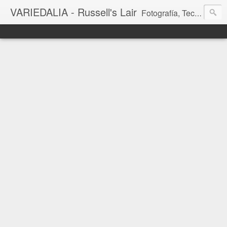
VARIEDALIA - Russell's Lair
Fotografía, Tecnología, Cine y Videojuegos en un Blog Multitemática. El rinconcito del creador de FotoMuseo 3D y Left 4 SGC.