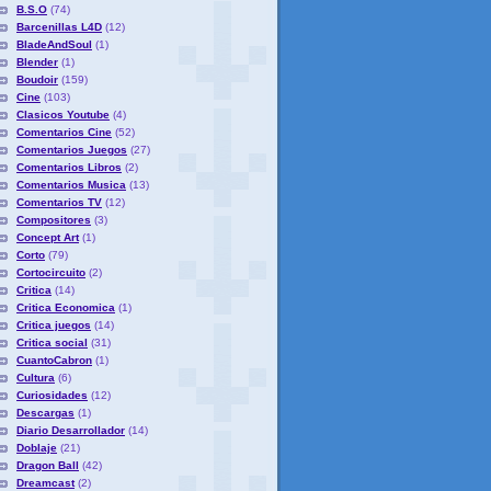
B.S.O
(74)
Barcenillas L4D
(12)
BladeAndSoul
(1)
Blender
(1)
Boudoir
(159)
Cine
(103)
Clasicos Youtube
(4)
Comentarios Cine
(52)
Comentarios Juegos
(27)
Comentarios Libros
(2)
Comentarios Musica
(13)
Comentarios TV
(12)
Compositores
(3)
Concept Art
(1)
Corto
(79)
Cortocircuito
(2)
Critica
(14)
Critica Economica
(1)
Critica juegos
(14)
Critica social
(31)
CuantoCabron
(1)
Cultura
(6)
Curiosidades
(12)
Descargas
(1)
Diario Desarrollador
(14)
Doblaje
(21)
Dragon Ball
(42)
Dreamcast
(2)