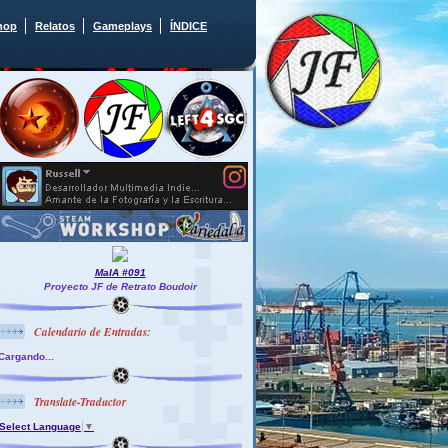
hop
Relatos
Gameplays
ÍNDICE
MaIA #091
Proyecto JF de Retrato Boudoir
Calendario de Entradas:
Cargando...
Translate-Traductor
Select Language
▼