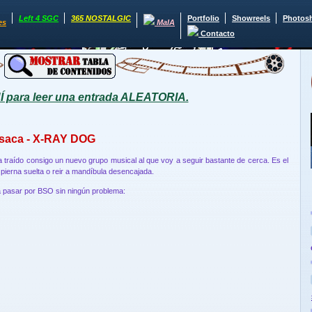
Left 4 SGC
365 NOSTALGIC
Portfolio
Showreels
Photos
es
MaIA
Contacto
para leer una entrada ALEATORIA.
 saca - X-RAY DOG
 ha traído consigo un nuevo grupo musical al que voy a seguir bastante de cerca. Es el
pierna suelta o reir a mandíbula desencajada.
 pasar por BSO sin ningún problema: