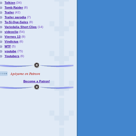
Tolkien
(34)
Tomb Raider
(8)
Trailer
(42)
Trailer parodia
(7)
Tu-Si-Que-Sales
(8)
Variedalia Short Clips
(14)
videoclip
(54)
Viernes 13
(9)
Vindictus
(6)
WTF
(5)
youtube
(75)
Youtubers
(6)
Apóyame en Patreon
Become a Patron!