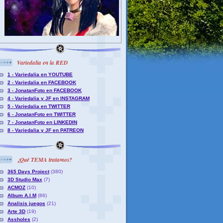
Variedalia en la RED
1 - Variedalia en YOUTUBE
2 - Variedalia en FACEBOOK
3 - JonatanFoto en FACEBOOK
4 - Variedalia y JF en INSTAGRAM
5 - Variedalia en TWITTER
6 - JonatanFoto en TWITTER
7 - JonatanFoto en LINKEDIN
8 - Variedalia y JF en PATREON
¿Qué TEMA tratamos?
365 Days Project
(380)
3D Studio Max
(7)
ACMOZ
(10)
Album A.I.M
(86)
Analisis juegos
(21)
Arte 3D
(19)
Assholes
(2)