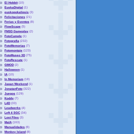
El Hobbit
(10)
EuskaDigital
(1)
euskopokalipsis
(3)
Felicitaciones
(21)
Ferias y Eventos
(8)
FlowScape
(5)
FM3D Gameplay
(2)
FotoCumple
(1)
Fotografia
(232)
FotoMemorias
(7)
Fotomontaje
(123)
FotoMuseo 3D
(75)
FotoRescate
(1)
GMOD
(2)
Halloween
(1)
IA
(10)
In Memoriam
(18)
Japan Weekend
(1)
JonatanFoto
(322)
Juegos
(129)
Koddy
(7)
L4D
(33)
Leadwerks
(4)
Left 4 SGC
(34)
Lost Files
(3)
MaIA
(163)
Manualidades
(6)
Monkey Island
(8)