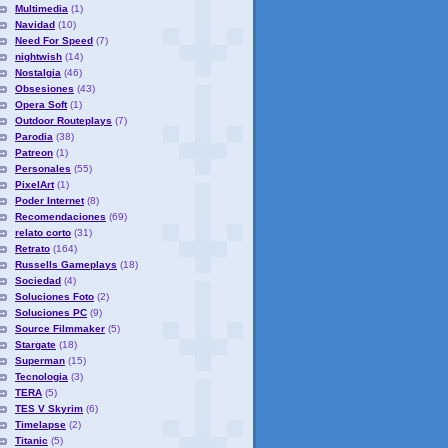
Multimedia
(1)
Navidad
(10)
Need For Speed
(7)
nightwish
(14)
Nostalgia
(46)
Obsesiones
(43)
Opera Soft
(1)
Outdoor Routeplays
(7)
Parodia
(38)
Patreon
(1)
Personales
(55)
PixelArt
(1)
Poder Internet
(8)
Recomendaciones
(69)
relato corto
(31)
Retrato
(164)
Russells Gameplays
(18)
Sociedad
(4)
Soluciones Foto
(2)
Soluciones PC
(9)
Source Filmmaker
(5)
Stargate
(18)
Superman
(15)
Tecnologia
(3)
TERA
(5)
TES V Skyrim
(6)
Timelapse
(2)
Titanic
(5)