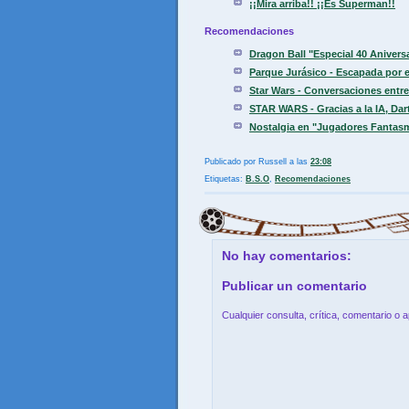
¡¡Mira arriba!! ¡¡Es Superman!!
Recomendaciones
Dragon Ball "Especial 40 Aniver
Parque Jurásico - Escapada por el
Star Wars - Conversaciones entre 
STAR WARS - Gracias a la IA, Dart
Nostalgia en "Jugadores Fantasm
Publicado por
Russell
a las
23:08
Etiquetas:
B.S.O
,
Recomendaciones
No hay comentarios:
Publicar un comentario
Cualquier consulta, crítica, comentario o 