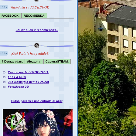
Variedalia en FACEBOOK
FACEBOOK:
RECOMIENDA:
-->Haz click y recomienda<--
¿Qué Posts te has perdido?:
4 Destacadas:
Aleatoria:
CapturaSTEAM:
Pasión por la FOTOGRAFIA
LEFT 4 SGC
365 Nostalgic Items Project
FotoMuseo 3D
Pulsa para ver una entrada al azar