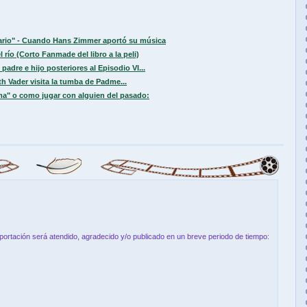
sario" - Cuando Hans Zimmer aportó su música
 río (Corto Fanmade del libro a la peli)
padre e hijo posteriores al Episodio VI...
h Vader visita la tumba de Padme...
a" o como jugar con alguien del pasado:
aportación será atendido, agradecido y/o publicado en un breve periodo de tiempo: