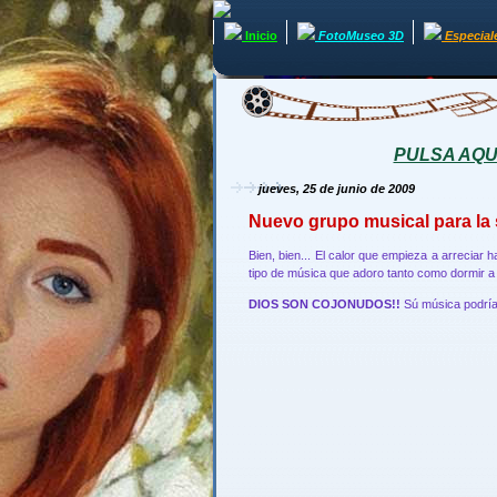
Inicio
FotoMuseo 3D
Especial
PULSA AQUÍ 
jueves, 25 de junio de 2009
Nuevo grupo musical para la
Bien, bien... El calor que empieza a arreciar
tipo de música que adoro tanto como dormir a 
DIOS SON COJONUDOS!!
Sú música podría