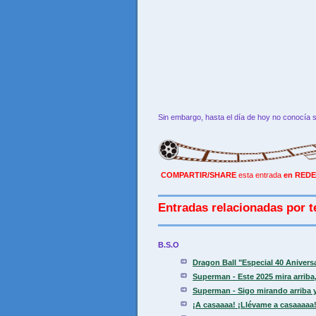
Sin embargo, hasta el día de hoy no conocía 
COMPARTIR/SHARE
esta entrada
en REDE
Entradas relacionadas por t
B.S.O
Dragon Ball "Especial 40 Aniver
Superman - Este 2025 mira arriba, 
Superman - Sigo mirando arriba y
¡A casaaaa! ¡Llévame a casaaaaa!