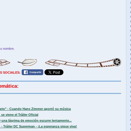
su nombre.
S SOCIALES:
emática:
sario" - Cuando Hans Zimmer aportó su música
se viene el Tráiler Oficial
 una lágrima de emoción escurre lentamente...
 - Tráiler DC Superman - ¡La esperanza sigue viva!