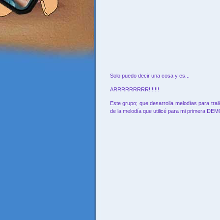
Solo puedo decir una cosa y es...
ARRRRRRRRR!!!!!!!
Este grupo; que desarrolla melodías para trai
de la melodía que utilicé para mi primera D