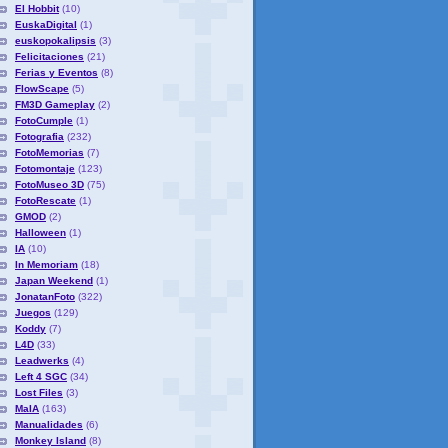
El Hobbit
(10)
EuskaDigital
(1)
euskopokalipsis
(3)
Felicitaciones
(21)
Ferias y Eventos
(8)
FlowScape
(5)
FM3D Gameplay
(2)
FotoCumple
(1)
Fotografia
(232)
FotoMemorias
(7)
Fotomontaje
(123)
FotoMuseo 3D
(75)
FotoRescate
(1)
GMOD
(2)
Halloween
(1)
IA
(10)
In Memoriam
(18)
Japan Weekend
(1)
JonatanFoto
(322)
Juegos
(129)
Koddy
(7)
L4D
(33)
Leadwerks
(4)
Left 4 SGC
(34)
Lost Files
(3)
MaIA
(163)
Manualidades
(6)
Monkey Island
(8)