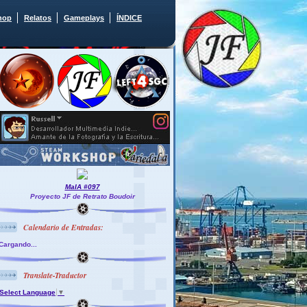
hop
Relatos
Gameplays
ÍNDICE
MaIA #097
Proyecto JF de Retrato Boudoir
Calendario de Entradas:
Cargando...
Translate-Traductor
Select Language
▼