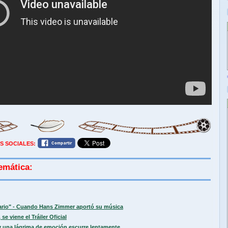
S SOCIALES:
emática:
sario" - Cuando Hans Zimmer aportó su música
se viene el Tráiler Oficial
 una lágrima de emoción escurre lentamente...