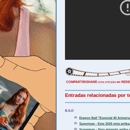
COMPARTIR/SHARE
esta entrada
en REDE
Entradas relacionadas por t
B.S.O
Dragon Ball "Especial 40 Aniver
Superman - Este 2025 mira arriba, 
Superman - Sigo mirando arriba y