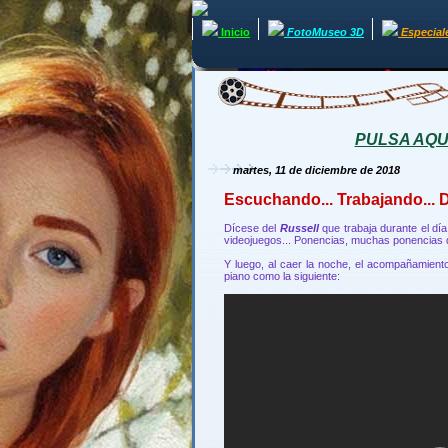
Inicio
FotoMuseo 3D
Especial
PULSA AQUÍ 
martes, 11 de diciembre de 2018
Escuchando... Trabajando... D
Dícese del
Russell
que trabaja durante el dí
videojuegos... Ponencias, muchas ponencias de
Y luego, al caer la noche, el acompañamiento
piano como la siguiente: