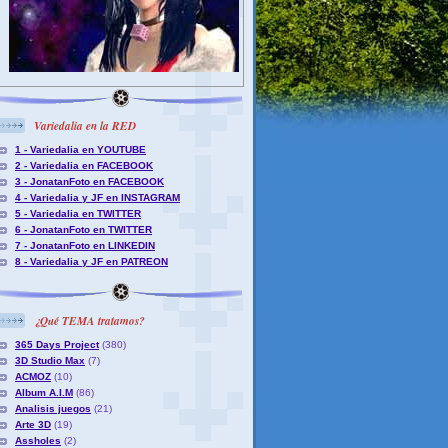
Variedalia en la RED
1 - Variedalia en YOUTUBE
2 - Variedalia en FACEBOOK
3 - JonatanFoto en FACEBOOK
4 - Variedalia y JF en INSTAGRAM
5 - Variedalia en TWITTER
6 - JonatanFoto en TWITTER
7 - JonatanFoto en LINKEDIN
8 - Variedalia y JF en PATREON
¿Qué TEMA tratamos?
365 Days Project
(380)
3D Studio Max
(7)
ACMOZ
(10)
Album A.I.M
(86)
Analisis juegos
(21)
Arte 3D
(19)
Assholes
(2)