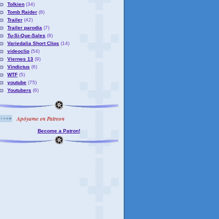
Tolkien
(34)
Tomb Raider
(8)
Trailer
(42)
Trailer parodia
(7)
Tu-Si-Que-Sales
(8)
Variedalia Short Clips
(14)
videoclip
(54)
Viernes 13
(9)
Vindictus
(6)
WTF
(5)
youtube
(75)
Youtubers
(6)
Apóyame en Patreon
Become a Patron!