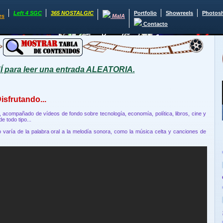
Left 4 SGC
365 NOSTALGIC
Portfolio
Showreels
Photos
es
MaIA
Contacto
para leer una entrada ALEATORIA.
isfrutando...
a, acompañado de vídeos de fondo sobre tecnología, economía, política, libros, cine y
 todo tipo...
 varía de la palabra oral a la melodía sonora, como la música celta y canciones de