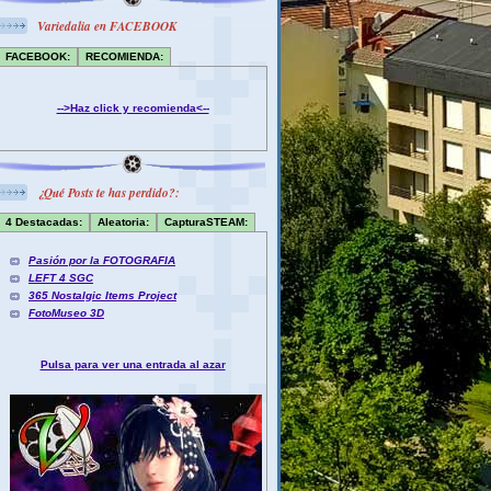
Variedalia en FACEBOOK
FACEBOOK:
RECOMIENDA:
-->Haz click y recomienda<--
¿Qué Posts te has perdido?:
4 Destacadas:
Aleatoria:
CapturaSTEAM:
Pasión por la FOTOGRAFIA
LEFT 4 SGC
365 Nostalgic Items Project
FotoMuseo 3D
Pulsa para ver una entrada al azar