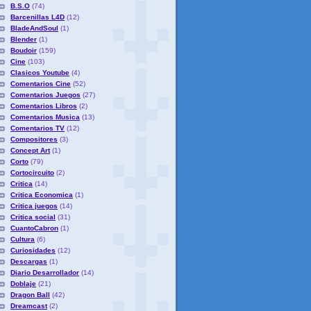
B.S.O
(74)
Barcenillas L4D
(12)
BladeAndSoul
(1)
Blender
(1)
Boudoir
(159)
Cine
(103)
Clasicos Youtube
(4)
Comentarios Cine
(52)
Comentarios Juegos
(27)
Comentarios Libros
(2)
Comentarios Musica
(13)
Comentarios TV
(12)
Compositores
(3)
Concept Art
(1)
Corto
(79)
Cortocircuito
(2)
Critica
(14)
Critica Economica
(1)
Critica juegos
(14)
Critica social
(31)
CuantoCabron
(1)
Cultura
(6)
Curiosidades
(12)
Descargas
(1)
Diario Desarrollador
(14)
Doblaje
(21)
Dragon Ball
(42)
Dreamcast
(2)