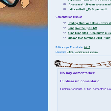
¡A casaaaa! ¡Llévame a casaaaaa!
¡¡Mira arriba!! ¡¡Es Superman!!
Comentarios Musica
Holding Out For a Hero - Cover d
Long live the QUEEN!!
Alina Gingertail - Una nueva mu
Juegos Mediterraneo 2018 - "Jug
Publicado por
Russell
a las
00:18
Etiquetas:
B.S.O
,
Comentarios Musica
No hay comentarios:
Publicar un comentario
Cualquier consulta, crítica, comentario o 