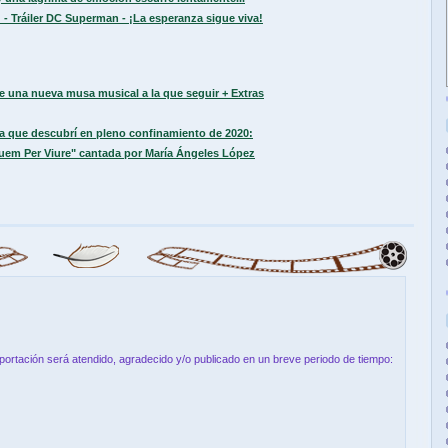
 - Tráiler DC Superman - ¡La esperanza sigue viva!
e una nueva musa musical a la que seguir + Extras
sa que descubrí en pleno confinamiento de 2020:
uem Per Viure" cantada por María Ángeles López
aportación será atendido, agradecido y/o publicado en un breve periodo de tiempo: