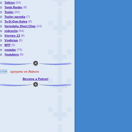
Tolkien
(34)
Tomb Raider
(8)
Trailer
(42)
Trailer parodia
(7)
Tu-Si-Que-Sales
(8)
Variedalia Short Clips
(14)
videoclip
(54)
Viernes 13
(9)
Vindictus
(6)
WTF
(5)
youtube
(75)
Youtubers
(6)
Apóyame en Patreon
Become a Patron!