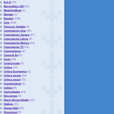
B.S.O
(74)
Barcenillas L4D
(12)
BladeAndSoul
(1)
Blender
(1)
Boudoir
(159)
Cine
(103)
Clasicos Youtube
(4)
Comentarios Cine
(52)
Comentarios Juegos
(27)
Comentarios Libros
(2)
Comentarios Musica
(13)
Comentarios TV
(12)
Compositores
(3)
Concept Art
(1)
Corto
(79)
Cortocircuito
(2)
Critica
(14)
Critica Economica
(1)
Critica juegos
(14)
Critica social
(31)
CuantoCabron
(1)
Cultura
(6)
Curiosidades
(12)
Descargas
(1)
Diario Desarrollador
(14)
Doblaje
(21)
Dragon Ball
(42)
Dreamcast
(2)