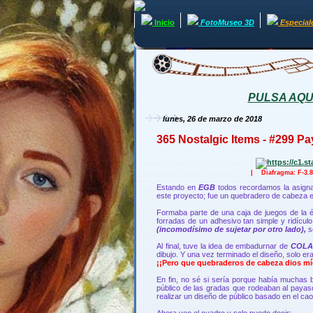
Inicio
FotoMuseo 3D
Especial
PULSA AQUÍ 
lunes, 26 de marzo de 2018
365 Nostalgic Items - #299 Pa
| Diafragma: F-3
Estando en
EGB
todos recordamos la asign
este proyecto; fue un quebradero de cabeza en
Formaba parte de una caja de juegos de la ép
forradas de un adhesivo tan simple y ridículo
(incomodísimo de sujetar por otro lado),
s
Al final, tuve la idea de embadurnar de
COLA
dibujo. Y una vez terminado el diseño, solo er
¡¡Pero que quebraderos de cabeza dios mí
En fin, no sé si sería porque había muchas b
público de las gradas que rodeaban al payaso
realizar un diseño de público basado en el cao