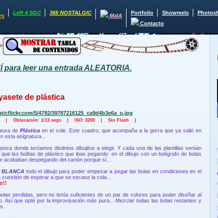
Left 4 SGC
365 NOSTALGIC
Portfolio
Showreels
Photos
es
MaIA
Contacto
para leer una entrada ALEATORIA.
yasete de plástica
.8 | Obturación: 1/13 segs | ISO: 3200 | Sin Flash |
atura de
Plástica
en el cole. Este cuadro; que acompaña a la gorra que ya salió en
 esta asignatura...
oca donde teníamos distintos dibujitos a elegir. Y cada una de las plantillas venían
 que las bolitas de plástico que ibas pegando en el dibujo con un bolígrafo de bolas
e acababan despegando del cartón porque sí...
 BLANCA
todo el dibujo para poder empezar a pegar las bolas en condiciones en el
a cuestión de esperar a que se secase la cola...
o!!
olas perdidas, pero no tenía suficientes de un par de colores para poder diseñar al
. Así que opté por la improvisación más pura... Mezclar todas las bolas restantes y
s.