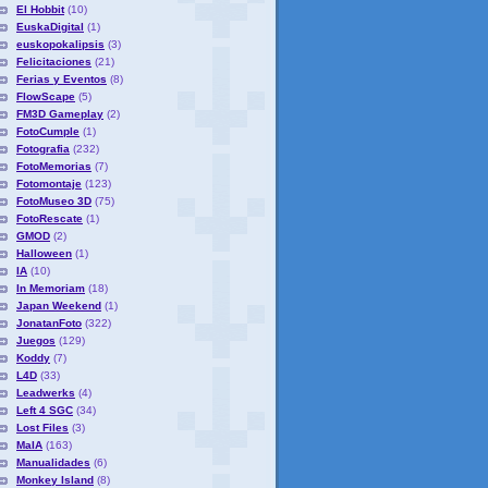
El Hobbit
(10)
EuskaDigital
(1)
euskopokalipsis
(3)
Felicitaciones
(21)
Ferias y Eventos
(8)
FlowScape
(5)
FM3D Gameplay
(2)
FotoCumple
(1)
Fotografia
(232)
FotoMemorias
(7)
Fotomontaje
(123)
FotoMuseo 3D
(75)
FotoRescate
(1)
GMOD
(2)
Halloween
(1)
IA
(10)
In Memoriam
(18)
Japan Weekend
(1)
JonatanFoto
(322)
Juegos
(129)
Koddy
(7)
L4D
(33)
Leadwerks
(4)
Left 4 SGC
(34)
Lost Files
(3)
MaIA
(163)
Manualidades
(6)
Monkey Island
(8)