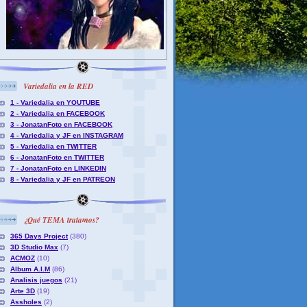
Variedalia en la RED
1 - Variedalia en YOUTUBE
2 - Variedalia en FACEBOOK
3 - JonatanFoto en FACEBOOK
4 - Variedalia y JF en INSTAGRAM
5 - Variedalia en TWITTER
6 - JonatanFoto en TWITTER
7 - JonatanFoto en LINKEDIN
8 - Variedalia y JF en PATREON
¿Qué TEMA tratamos?
365 Days Project
(380)
3D Studio Max
(7)
ACMOZ
(10)
Album A.I.M
(86)
Analisis juegos
(21)
Arte 3D
(19)
Assholes
(2)