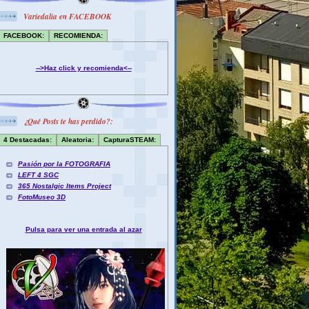
Variedalia en FACEBOOK
FACEBOOK:
RECOMIENDA:
-->Haz click y recomienda<--
¿Qué Posts te has perdido?:
4 Destacadas:
Aleatoria:
CapturaSTEAM:
Pasión por la FOTOGRAFIA
LEFT 4 SGC
365 Nostalgic Items Project
FotoMuseo 3D
Pulsa para ver una entrada al azar