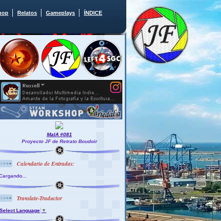
hop
Relatos
Gameplays
ÍNDICE
MaIA #081
Proyecto JF de Retrato Boudoir
Calendario de Entradas:
Cargando...
Translate-Traductor
Select Language
▼