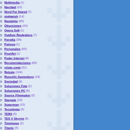
Multimedia
(1)
Navidad
(10)
Need For Speed
(7)
nightwish
(14)
Nostalgia
(46)
Obsesiones
(43)
Opera Soft
(1)
Outdoor Routeplays
(7)
Parodia
(38)
Patreon
(1)
Personales
(55)
PixelArt
(1)
Poder Internet
(8)
Recomendaciones
(69)
relato corto
(31)
Retrato
(164)
Russells Gameplays
(18)
Sociedad
(4)
Soluciones Foto
(2)
Soluciones PC
(9)
Source Filmmaker
(5)
Stargate
(18)
Superman
(15)
Tecnologia
(3)
TERA
(5)
TES V Skyrim
(6)
Timelapse
(2)
Titanic
(5)