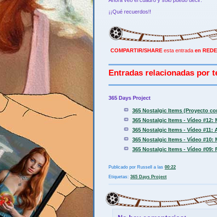
Ahora veo el cuadro y solo puedo decir:
¡¡Qué recuerdos!!
COMPARTIR/SHARE
esta entrada
en REDE
Entradas relacionadas por t
365 Days Project
365 Nostalgic Items (Proyecto c
365 Nostalgic Items - Vídeo #12:
365 Nostalgic Items - Vídeo #11: 
365 Nostalgic Items - Vídeo #10:
365 Nostalgic Items - Vídeo #09:
Publicado por
Russell
a las
00:22
Etiquetas:
365 Days Project