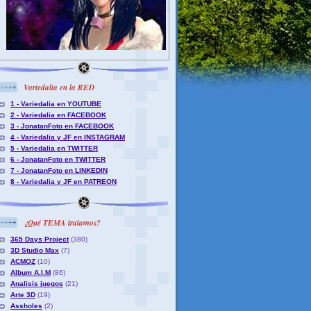
Variedalia en la RED
1 - Variedalia en YOUTUBE
2 - Variedalia en FACEBOOK
3 - JonatanFoto en FACEBOOK
4 - Variedalia y JF en INSTAGRAM
5 - Variedalia en TWITTER
6 - JonatanFoto en TWITTER
7 - JonatanFoto en LINKEDIN
8 - Variedalia y JF en PATREON
¿Qué TEMA tratamos?
365 Days Project
(380)
3D Studio Max
(7)
ACMOZ
(10)
Album A.I.M
(86)
Analisis juegos
(21)
Arte 3D
(19)
Assholes
(2)