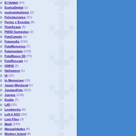
El Hobbit
(10)
EuskaDigital
(1)
euskopokalipsis
(3)
Felicitaciones
(21)
Ferias y Eventos
(8)
FlowScape
(5)
FM3D Gameplay
(2)
FotoCumple
(1)
Fotografia
(232)
FotoMemorias
(7)
Fotomontaje
(123)
FotoMuseo 3D
(75)
FotoRescate
(1)
GMOD
(2)
Halloween
(1)
IA
(10)
In Memoriam
(18)
Japan Weekend
(1)
JonatanFoto
(322)
Juegos
(129)
Koddy
(7)
L4D
(33)
Leadwerks
(4)
Left 4 SGC
(34)
Lost Files
(3)
MaIA
(163)
Manualidades
(6)
Monkey Island
(8)