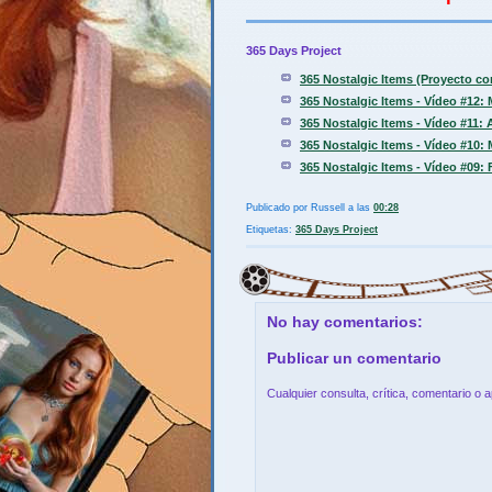
365 Days Project
365 Nostalgic Items (Proyecto c
365 Nostalgic Items - Vídeo #12:
365 Nostalgic Items - Vídeo #11: 
365 Nostalgic Items - Vídeo #10:
365 Nostalgic Items - Vídeo #09:
Publicado por
Russell
a las
00:28
Etiquetas:
365 Days Project
No hay comentarios:
Publicar un comentario
Cualquier consulta, crítica, comentario o 