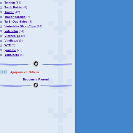
Tolkien
(34)
Tomb Raider
(8)
Trailer
(42)
Trailer parodia
(7)
Tu-Si-Que-Sales
(8)
Variedalia Short Clips
(14)
videoclip
(54)
Viernes 13
(9)
Vindictus
(6)
WTF
(5)
youtube
(75)
Youtubers
(6)
Apóyame en Patreon
Become a Patron!