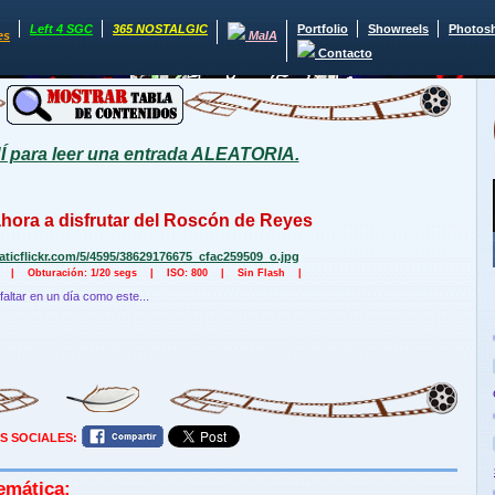
Left 4 SGC
365 NOSTALGIC
Portfolio
Showreels
Photos
es
MaIA
Contacto
para leer una entrada ALEATORIA.
ahora a disfrutar del Roscón de Reyes
5 | Obturación: 1/20 segs | ISO: 800 | Sin Flash |
altar en un día como este...
S SOCIALES:
emática: