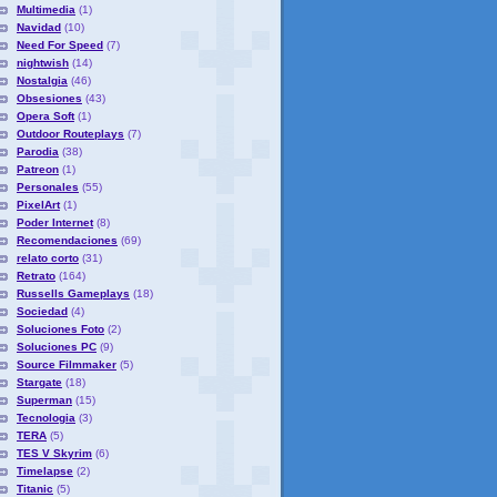
Multimedia
(1)
Navidad
(10)
Need For Speed
(7)
nightwish
(14)
Nostalgia
(46)
Obsesiones
(43)
Opera Soft
(1)
Outdoor Routeplays
(7)
Parodia
(38)
Patreon
(1)
Personales
(55)
PixelArt
(1)
Poder Internet
(8)
Recomendaciones
(69)
relato corto
(31)
Retrato
(164)
Russells Gameplays
(18)
Sociedad
(4)
Soluciones Foto
(2)
Soluciones PC
(9)
Source Filmmaker
(5)
Stargate
(18)
Superman
(15)
Tecnologia
(3)
TERA
(5)
TES V Skyrim
(6)
Timelapse
(2)
Titanic
(5)