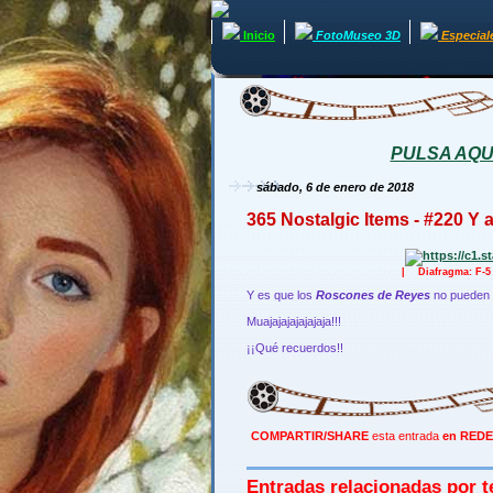
Inicio
FotoMuseo 3D
Especial
PULSA AQUÍ 
sábado, 6 de enero de 2018
365 Nostalgic Items - #220 Y 
| Diafragma: F-
Y es que los
Roscones de Reyes
no pueden f
Muajajajajajajaja!!!
¡¡Qué recuerdos!!
COMPARTIR/SHARE
esta entrada
en REDE
Entradas relacionadas por t