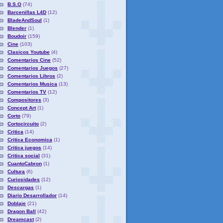
B.S.O
(74)
Barcenillas L4D
(12)
BladeAndSoul
(1)
Blender
(1)
Boudoir
(159)
Cine
(103)
Clasicos Youtube
(4)
Comentarios Cine
(52)
Comentarios Juegos
(27)
Comentarios Libros
(2)
Comentarios Musica
(13)
Comentarios TV
(12)
Compositores
(3)
Concept Art
(1)
Corto
(79)
Cortocircuito
(2)
Critica
(14)
Critica Economica
(1)
Critica juegos
(14)
Critica social
(31)
CuantoCabron
(1)
Cultura
(6)
Curiosidades
(12)
Descargas
(1)
Diario Desarrollador
(14)
Doblaje
(21)
Dragon Ball
(42)
Dreamcast
(2)