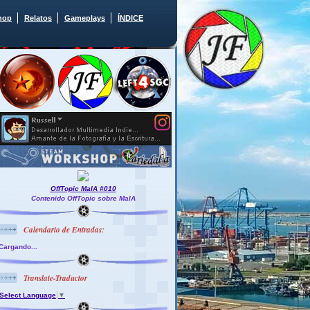
hop
Relatos
Gameplays
ÍNDICE
OffTopic MaIA #010
Contenido OffTopic sobre MaIA
Calendario de Entradas:
Cargando...
Translate-Traductor
Select Language
▼