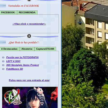
Variedalia en FACEBOOK
FACEBOOK:
RECOMIENDA:
-->Haz click y recomienda<--
¿Qué Posts te has perdido?:
4 Destacadas:
Aleatoria:
CapturaSTEAM:
Pasión por la FOTOGRAFIA
LEFT 4 SGC
365 Nostalgic Items Project
FotoMuseo 3D
Pulsa para ver una entrada al azar