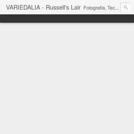
VARIEDALIA - Russell's Lair
Fotografía, Tecnología, Cine y Videojuegos en un Blog Multitemática. El rinconcito del creador de FotoMuseo 3D y Left 4 SGC.