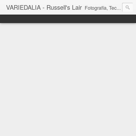
VARIEDALIA - Russell's Lair
Fotografía, Tecnología, Cine y Videojuegos en un Blog Multitemática. El rinconcito del creador de FotoMuseo 3D y Left 4 SGC.