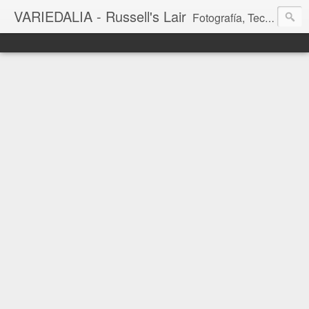
VARIEDALIA - Russell's Lair
Fotografía, Tecnología, Cine y Videojuegos en un Blog Multitemática. El rinconcito del creador de FotoMuseo 3D y Left 4 SGC.