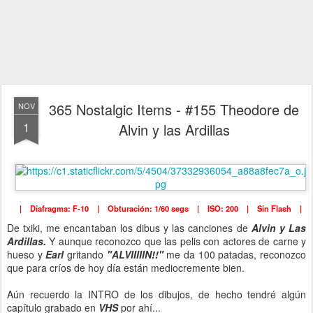
365 Nostalgic Items - #155 Theodore de
NOV
1
Alvin y las Ardillas
| Diafragma: F-10 | Obturación: 1/60 segs | ISO: 200 | Sin Flash |
De txiki, me encantaban los dibus y las canciones de
Alvin y Las
Ardillas.
Y aunque reconozco que las pelis con actores de carne y
hueso y
Earl
gritando
"ALVIIIIIN!!"
me da 100 patadas, reconozco
que para críos de hoy día están mediocremente bien.
Aún recuerdo la INTRO de los dibujos, de hecho tendré algún
capítulo grabado en
VHS
por ahí...