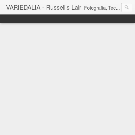
VARIEDALIA - Russell's Lair
Fotografía, Tecnología, Cine y Videojuegos en un Blog Multitemática. El rinconcito del creador de FotoMuseo 3D y Left 4 SGC.