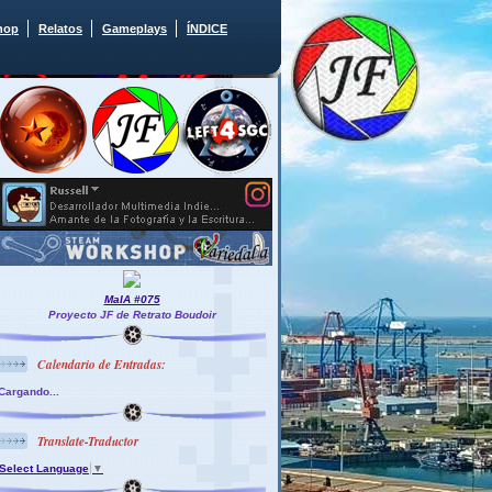
hop
Relatos
Gameplays
ÍNDICE
MaIA #075
Proyecto JF de Retrato Boudoir
Calendario de Entradas:
Cargando...
Translate-Traductor
Select Language
▼