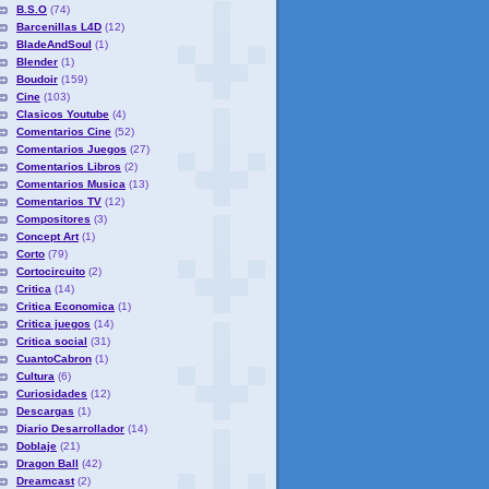
B.S.O
(74)
Barcenillas L4D
(12)
BladeAndSoul
(1)
Blender
(1)
Boudoir
(159)
Cine
(103)
Clasicos Youtube
(4)
Comentarios Cine
(52)
Comentarios Juegos
(27)
Comentarios Libros
(2)
Comentarios Musica
(13)
Comentarios TV
(12)
Compositores
(3)
Concept Art
(1)
Corto
(79)
Cortocircuito
(2)
Critica
(14)
Critica Economica
(1)
Critica juegos
(14)
Critica social
(31)
CuantoCabron
(1)
Cultura
(6)
Curiosidades
(12)
Descargas
(1)
Diario Desarrollador
(14)
Doblaje
(21)
Dragon Ball
(42)
Dreamcast
(2)