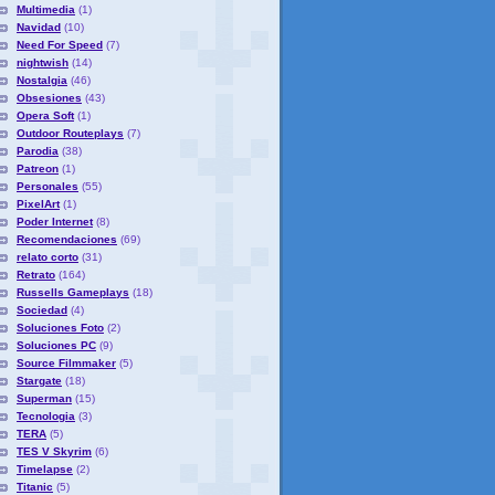
Multimedia
(1)
Navidad
(10)
Need For Speed
(7)
nightwish
(14)
Nostalgia
(46)
Obsesiones
(43)
Opera Soft
(1)
Outdoor Routeplays
(7)
Parodia
(38)
Patreon
(1)
Personales
(55)
PixelArt
(1)
Poder Internet
(8)
Recomendaciones
(69)
relato corto
(31)
Retrato
(164)
Russells Gameplays
(18)
Sociedad
(4)
Soluciones Foto
(2)
Soluciones PC
(9)
Source Filmmaker
(5)
Stargate
(18)
Superman
(15)
Tecnologia
(3)
TERA
(5)
TES V Skyrim
(6)
Timelapse
(2)
Titanic
(5)