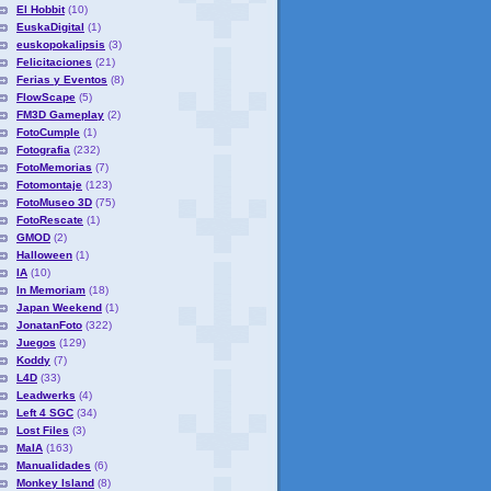
El Hobbit
(10)
EuskaDigital
(1)
euskopokalipsis
(3)
Felicitaciones
(21)
Ferias y Eventos
(8)
FlowScape
(5)
FM3D Gameplay
(2)
FotoCumple
(1)
Fotografia
(232)
FotoMemorias
(7)
Fotomontaje
(123)
FotoMuseo 3D
(75)
FotoRescate
(1)
GMOD
(2)
Halloween
(1)
IA
(10)
In Memoriam
(18)
Japan Weekend
(1)
JonatanFoto
(322)
Juegos
(129)
Koddy
(7)
L4D
(33)
Leadwerks
(4)
Left 4 SGC
(34)
Lost Files
(3)
MaIA
(163)
Manualidades
(6)
Monkey Island
(8)