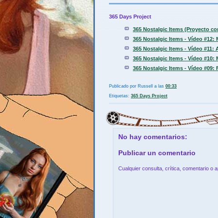
365 Days Project
365 Nostalgic Items (Proyecto c
365 Nostalgic Items - Vídeo #12:
365 Nostalgic Items - Vídeo #11: 
365 Nostalgic Items - Vídeo #10:
365 Nostalgic Items - Vídeo #09:
Publicado por
Russell
a las
00:33
Etiquetas:
365 Days Project
No hay comentarios:
Publicar un comentario
Cualquier consulta, crítica, comentario o 