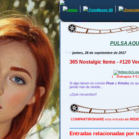
Inicio
FotoMuseo 3D
Especial
PULSA AQUÍ 
jueves, 28 de septiembre de 2017
365 Nostalgic Items - #120 Ve
| Diafragma: F-5
Si algo tienen en común
Pixar
y
Kinder,
es que
jamás han de olvidar...
¡¡Qué recuerdos!!
COMPARTIR/SHARE
esta entrada
en REDE
Entradas relacionadas por t