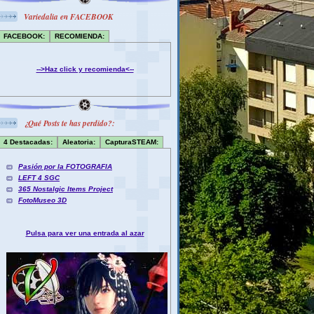
Variedalia en FACEBOOK
FACEBOOK:
RECOMIENDA:
-->Haz click y recomienda<--
¿Qué Posts te has perdido?:
4 Destacadas:
Aleatoria:
CapturaSTEAM:
Pasión por la FOTOGRAFIA
LEFT 4 SGC
365 Nostalgic Items Project
FotoMuseo 3D
Pulsa para ver una entrada al azar