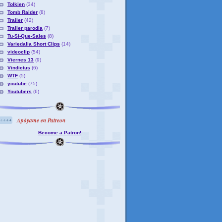
Tolkien
(34)
Tomb Raider
(8)
Trailer
(42)
Trailer parodia
(7)
Tu-Si-Que-Sales
(8)
Variedalia Short Clips
(14)
videoclip
(54)
Viernes 13
(9)
Vindictus
(6)
WTF
(5)
youtube
(75)
Youtubers
(6)
Apóyame en Patreon
Become a Patron!