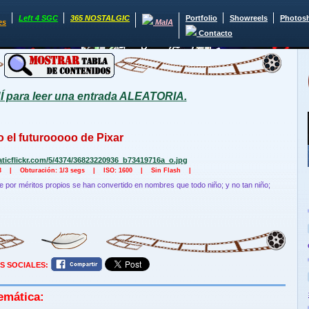
Left 4 SGC
365 NOSTALGIC
Portfolio
Showreels
Photos
es
MaIA
Contacto
para leer una entrada ALEATORIA.
o el futurooooo de Pixar
.3 | Obturación: 1/3 segs | ISO: 1600 | Sin Flash |
 por méritos propios se han convertido en nombres que todo niño; y no tan niño;
S SOCIALES:
emática: