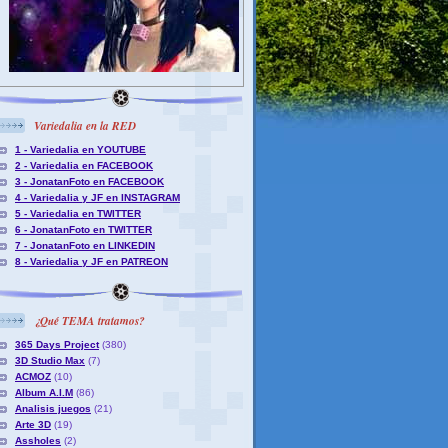
Variedalia en la RED
1 - Variedalia en YOUTUBE
2 - Variedalia en FACEBOOK
3 - JonatanFoto en FACEBOOK
4 - Variedalia y JF en INSTAGRAM
5 - Variedalia en TWITTER
6 - JonatanFoto en TWITTER
7 - JonatanFoto en LINKEDIN
8 - Variedalia y JF en PATREON
¿Qué TEMA tratamos?
365 Days Project
(380)
3D Studio Max
(7)
ACMOZ
(10)
Album A.I.M
(86)
Analisis juegos
(21)
Arte 3D
(19)
Assholes
(2)