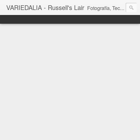
VARIEDALIA - Russell's Lair
Fotografía, Tecnología, Cine y Videojuegos en un Blog Multitemática. El rinconcito del creador de FotoMuseo 3D y Left 4 SGC.