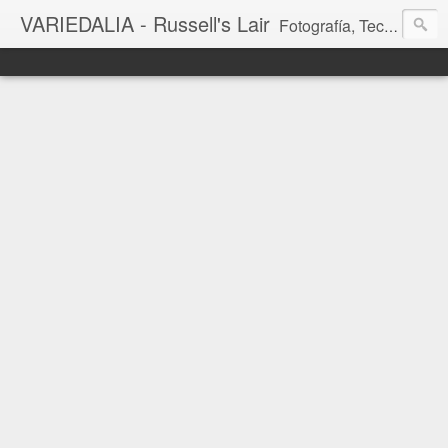
VARIEDALIA - Russell's Lair
Fotografía, Tecnología, Cine y Videojuegos en un Blog Multitemática. El rinconcito del creador de FotoMuseo 3D y Left 4 SGC.