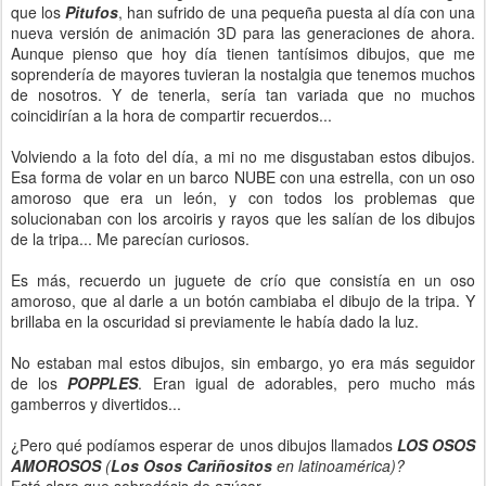
que los
Pitufos
, han sufrido de una pequeña puesta al día con una
nueva versión de animación 3D para las generaciones de ahora.
Aunque pienso que hoy día tienen tantísimos dibujos, que me
soprendería de mayores tuvieran la nostalgia que tenemos muchos
de nosotros. Y de tenerla, sería tan variada que no muchos
coincidirían a la hora de compartir recuerdos...
Volviendo a la foto del día, a mi no me disgustaban estos dibujos.
Esa forma de volar en un barco NUBE con una estrella, con un oso
amoroso que era un león, y con todos los problemas que
solucionaban con los arcoiris y rayos que les salían de los dibujos
de la tripa... Me parecían curiosos.
Es más, recuerdo un juguete de crío que consistía en un oso
amoroso, que al darle a un botón cambiaba el dibujo de la tripa. Y
brillaba en la oscuridad si previamente le había dado la luz.
No estaban mal estos dibujos, sin embargo, yo era más seguidor
de los
POPPLES
. Eran igual de adorables, pero mucho más
gamberros y divertidos...
¿Pero qué podíamos esperar de unos dibujos llamados
LOS OSOS
AMOROSOS
(
Los Osos Cariñositos
en latinoamérica)?