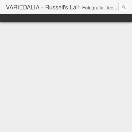
VARIEDALIA - Russell's Lair
Fotografía, Tecnología, Cine y Videojuegos en un Blog Multitemática. El rinconcito del creador de FotoMuseo 3D y Left 4 SGC.