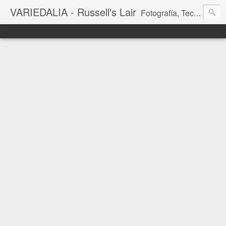
VARIEDALIA - Russell's Lair
Fotografía, Tecnología, Cine y Videojuegos en un Blog Multitemática. El rinconcito del creador de FotoMuseo 3D y Left 4 SGC.