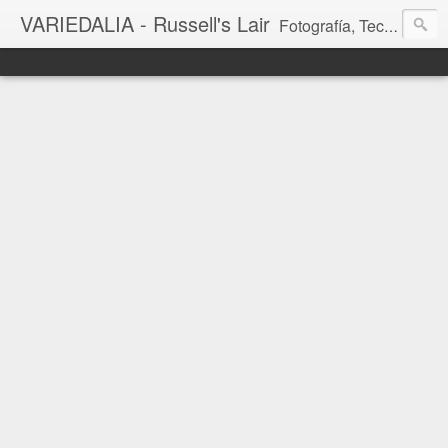
VARIEDALIA - Russell's Lair
Fotografía, Tecnología, Cine y Videojuegos en un Blog Multitemática. El rinconcito del creador de FotoMuseo 3D y Left 4 SGC.