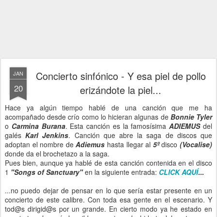
Concierto sinfónico - Y esa piel de pollo
JAN
20
erizándote la piel...
Hace ya algún tiempo hablé de una canción que me ha
acompañado desde crío como lo hicieran algunas de
Bonnie Tyler
o
Carmina Burana
. Esta canción es la famosísima
ADIEMUS
del
galés
Karl Jenkins
. Canción que abre la saga de discos que
adoptan el nombre de
Adiemus
hasta llegar al
5º
disco
(Vocalise)
donde da el brochetazo a la saga.
Pues bien, aunque ya hablé de esta canción contenida en el disco
1
"Songs of Sanctuary"
en la siguiente entrada:
CLICK AQUÍ
...
...no puedo dejar de pensar en lo que sería estar presente en un
concierto de este calibre. Con toda esa gente en el escenario. Y
tod@s dirigid@s por un grande. En cierto modo ya he estado en