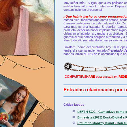
Muy señor mío... Al igual que a los políticos
estaba bien tal como lo publicaron. Deje
vengan jodiendo al personal!
¿Que habría hecho yo como programador/e
estaba bien implementado como estaba, hasta 
6 meses anteriores de vida del producto. Ca
para mal, es una cagada. Si querían cambia
producto, deberían haber implementado algun
obligaran al jugador a cambiar sus tácticas
guardia al que hemos obligado a rendirse y a e
Pero todo ello respetando lo que ya existía dur
Goldfarb, como desarrollador hay 1000 opci
tenéis el sistema implementado
(heredado de
habrías jodido al 95% de la comunidad que ad
COMPARTIR/SHARE
esta entrada
en REDE
Entradas relacionadas por t
Critica juegos
LEFT 4 SGC - Gameplays como est
Entrevista (2023) EuskaDigital a
Return to Monkey Island - Ron Gi