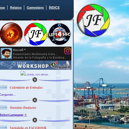
hop
Relatos
Gameplays
ÍNDICE
Lonely, not alone.
Calendario de Entradas:
Cargando...
Translate-Traductor
Select Language
▼
Variedalia en FACEBOOK