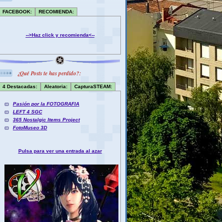
FACEBOOK:
RECOMIENDA:
-->Haz click y recomienda<--
¿Qué Posts te has perdido?:
4 Destacadas:
Aleatoria:
CapturaSTEAM:
Pasión por la FOTOGRAFIA
LEFT 4 SGC
365 Nostalgic Items Project
FotoMuseo 3D
Pulsa para ver una entrada al azar