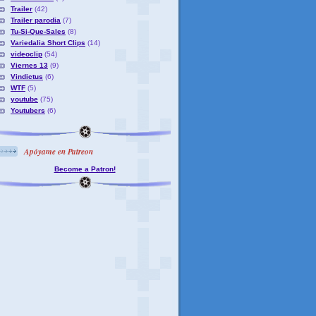
Trailer
(42)
Trailer parodia
(7)
Tu-Si-Que-Sales
(8)
Variedalia Short Clips
(14)
videoclip
(54)
Viernes 13
(9)
Vindictus
(6)
WTF
(5)
youtube
(75)
Youtubers
(6)
Apóyame en Patreon
Become a Patron!