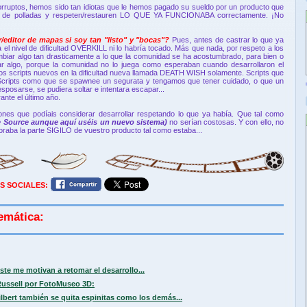
 corruptos, hemos sido tan idiotas que le hemos pagado su sueldo por un producto que
nse de polladas y respeten/restauren LO QUE YA FUNCIONABA correctamente. ¡No
ditor de mapas si soy tan "listo" y "bocas"?
Pues, antes de castrar lo que ya
el nivel de dificultad OVERKILL ni lo habría tocado. Más que nada, por respeto a los
mbiar algo tan drasticamente a lo que la comunidad se ha acostumbrado, para bien o
r algo, porque la comunidad no lo juega como esperaban cuando desarrollaron el
os scripts nuevos en la dificultad nueva llamada DEATH WISH solamente. Scripts que
. Scripts como que se spawnee un segurata y tengamos que tener cuidado, o que un
sposarse, se pudiera soltar e intentara escapar...
ante el último año.
ones que podíais considerar desarrollar respetando lo que ya había. Que tal como
 Source aunque aquí uséis un nuevo sistema)
no serían costosas. Y con ello, no
oraba la parte SIGILO de vuestro producto tal como estaba...
S SOCIALES:
emática:
e me motivan a retomar el desarrollo...
 Russell por FotoMuseo 3D:
lbert también se quita espinitas como los demás...