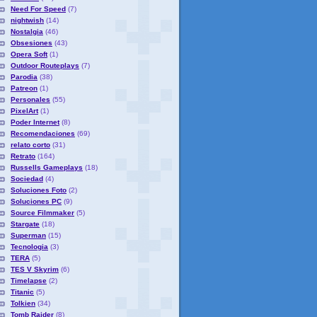
Need For Speed
(7)
nightwish
(14)
Nostalgia
(46)
Obsesiones
(43)
Opera Soft
(1)
Outdoor Routeplays
(7)
Parodia
(38)
Patreon
(1)
Personales
(55)
PixelArt
(1)
Poder Internet
(8)
Recomendaciones
(69)
relato corto
(31)
Retrato
(164)
Russells Gameplays
(18)
Sociedad
(4)
Soluciones Foto
(2)
Soluciones PC
(9)
Source Filmmaker
(5)
Stargate
(18)
Superman
(15)
Tecnologia
(3)
TERA
(5)
TES V Skyrim
(6)
Timelapse
(2)
Titanic
(5)
Tolkien
(34)
Tomb Raider
(8)