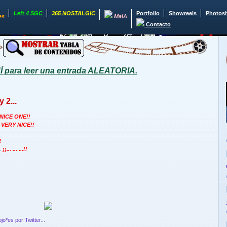
Left 4 SGC
365 NOSTALGIC
Portfolio
Showreels
Photos
es
MaIA
Contacto
para leer una entrada ALEATORIA.
 2...
¡NICE ONE!!
, VERY NICE!!
!
.
¡¡... ... ...!!
jo*es por Twitter...