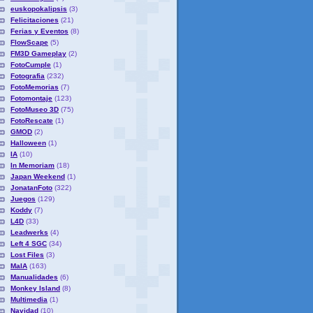
euskopokalipsis
(3)
Felicitaciones
(21)
Ferias y Eventos
(8)
FlowScape
(5)
FM3D Gameplay
(2)
FotoCumple
(1)
Fotografia
(232)
FotoMemorias
(7)
Fotomontaje
(123)
FotoMuseo 3D
(75)
FotoRescate
(1)
GMOD
(2)
Halloween
(1)
IA
(10)
In Memoriam
(18)
Japan Weekend
(1)
JonatanFoto
(322)
Juegos
(129)
Koddy
(7)
L4D
(33)
Leadwerks
(4)
Left 4 SGC
(34)
Lost Files
(3)
MaIA
(163)
Manualidades
(6)
Monkey Island
(8)
Multimedia
(1)
Navidad
(10)