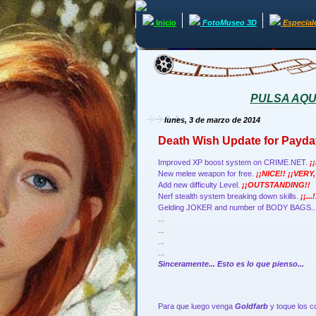
Inicio
FotoMuseo 3D
Especial
PULSA AQUÍ 
lunes, 3 de marzo de 2014
Death Wish Update for Payday
Improved XP boost system on CRIME.NET.
¡
New melee weapon for free.
¡¡NICE!! ¡¡VERY
Add new difficulty Level.
¡¡OUTSTANDING!!
Nerf stealth system breaking down skills.
¡¡...!
Gelding JOKER and number of BODY BAGS..
...
...
...
...
Sinceramente... Esto es lo que pienso...
Para que luego venga
Goldfarb
y toque los co