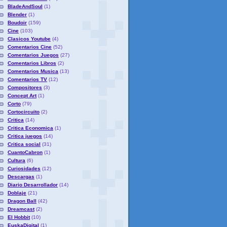
BladeAndSoul
(1)
Blender
(1)
Boudoir
(159)
Cine
(103)
Clasicos Youtube
(4)
Comentarios Cine
(52)
Comentarios Juegos
(27)
Comentarios Libros
(2)
Comentarios Musica
(13)
Comentarios TV
(12)
Compositores
(3)
Concept Art
(1)
Corto
(79)
Cortocircuito
(2)
Critica
(14)
Critica Economica
(1)
Critica juegos
(14)
Critica social
(31)
CuantoCabron
(1)
Cultura
(6)
Curiosidades
(12)
Descargas
(1)
Diario Desarrollador
(14)
Doblaje
(21)
Dragon Ball
(42)
Dreamcast
(2)
El Hobbit
(10)
EuskaDigital
(1)