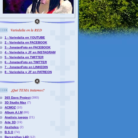
Variedalia en la RED
1 - Variedalia en YOUTUBE
2 - Variedalia en FACEBOOK
3 - JonatanFoto en FACEBOOK
4 - Variedalia y JF en INSTAGRAM
5 - Variedalia en TWITTER
6 - JonatanFoto en TWITTER
7 - JonatanFoto en LINKEDIN
8 - Variedalia y JF en PATREON
¿Qué TEMA tratamos?
365 Days Project
(380)
3D Studio Max
(7)
ACMOZ
(10)
Album A.I.M
(86)
Analisis juegos
(21)
Arte 3D
(19)
Assholes
(2)
B.S.O
(74)
Barcenillas L4D
(12)