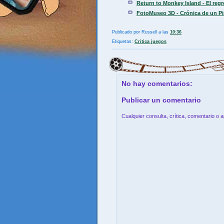
Return to Monkey Island - El reg
FotoMuseo 3D - Crónica de un Pir
Publicado por
Russell
a las
10:36
Etiquetas:
Critica juegos
No hay comentarios:
Publicar un comentario
Cualquier consulta, crítica, comentario o 