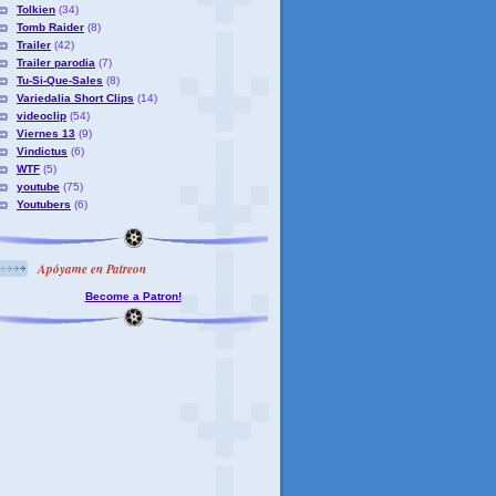
Tolkien
(34)
Tomb Raider
(8)
Trailer
(42)
Trailer parodia
(7)
Tu-Si-Que-Sales
(8)
Variedalia Short Clips
(14)
videoclip
(54)
Viernes 13
(9)
Vindictus
(6)
WTF
(5)
youtube
(75)
Youtubers
(6)
Apóyame en Patreon
Become a Patron!