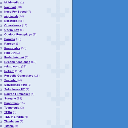
Multimedia
(1)
Navidad
(10)
Need For Speed
(7)
nightwish
(14)
Nostalgia
(46)
Obsesiones
(43)
Opera Soft
(1)
Outdoor Routeplays
(7)
Parodia
(38)
Patreon
(1)
Personales
(55)
PixelArt
(1)
Poder Internet
(8)
Recomendaciones
(69)
relato corto
(31)
Retrato
(164)
Russells Gameplays
(18)
Sociedad
(4)
Soluciones Foto
(2)
Soluciones PC
(9)
Source Filmmaker
(5)
Stargate
(18)
Superman
(15)
Tecnologia
(3)
TERA
(5)
TES V Skyrim
(6)
Timelapse
(2)
Titanic
(5)