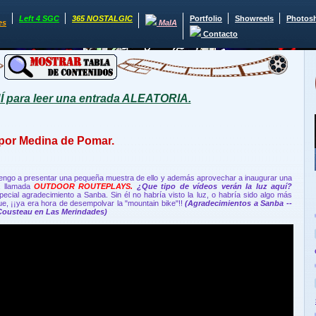
Left 4 SGC
365 NOSTALGIC
Portfolio
Showreels
Photos
es
MaIA
Contacto
para leer una entrada ALEATORIA.
por Medina de Pomar.
 vengo a presentar una pequeña muestra de ello y además aprovechar a inaugurar una
á llamada
OUTDOOR ROUTEPLAYS.
¿Que tipo de vídeos verán la luz aquí?
ecial agradecimiento a Sanba. Sin él no habría visto la luz, o habría sido algo más
, ¡¡ya era hora de desempolvar la "mountain bike"!!
(Agradecimientos a Sanba --
 Cousteau en Las Merindades)