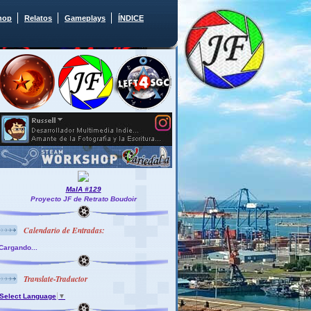
hop
Relatos
Gameplays
ÍNDICE
MaIA #129
Proyecto JF de Retrato Boudoir
Calendario de Entradas:
Cargando...
Translate-Traductor
Select Language
▼