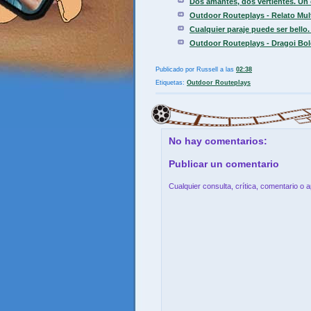
Dos amantes, dos vertientes. Un 
Outdoor Routeplays - Relato Mul
Cualquier paraje puede ser bello
Outdoor Routeplays - Dragoi Bol
Publicado por
Russell
a las
02:38
Etiquetas:
Outdoor Routeplays
No hay comentarios:
Publicar un comentario
Cualquier consulta, crítica, comentario o 