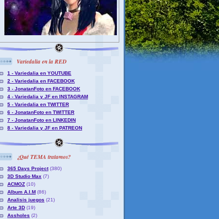
Variedalia en la RED
1 - Variedalia en YOUTUBE
2 - Variedalia en FACEBOOK
3 - JonatanFoto en FACEBOOK
4 - Variedalia y JF en INSTAGRAM
5 - Variedalia en TWITTER
6 - JonatanFoto en TWITTER
7 - JonatanFoto en LINKEDIN
8 - Variedalia y JF en PATREON
¿Qué TEMA tratamos?
365 Days Project
(380)
3D Studio Max
(7)
ACMOZ
(10)
Album A.I.M
(86)
Analisis juegos
(21)
Arte 3D
(19)
Assholes
(2)