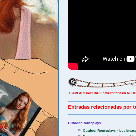
COMPARTIR/SHARE
esta entrada
en REDE
Entradas relacionadas por t
Outdoor Routeplays
Outdoor Routeplays – Los Invas