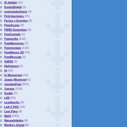
El Hobbit
(10)
EuskaDigital
(1)
euskopokalipsis
(3)
Felicitaciones
(21)
Ferias y Eventos
(8)
FlowScape
(5)
FM3D Gameplay
(2)
FotoCumple
(1)
Fotografia
(232)
FotoMemorias
(7)
Fotomontaje
(123)
FotoMuseo 3D
(75)
FotoRescate
(1)
GMOD
(2)
Halloween
(1)
IA
(10)
In Memoriam
(18)
Japan Weekend
(1)
JonatanFoto
(322)
Juegos
(129)
Koddy
(7)
L4D
(33)
Leadwerks
(4)
Left 4 SGC
(34)
Lost Files
(3)
MaIA
(163)
Manualidades
(6)
Monkey Island
(8)