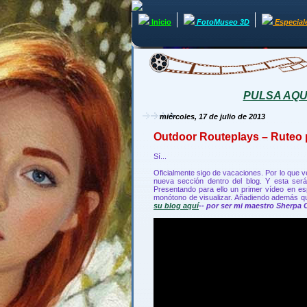
Inicio
FotoMuseo 3D
Especial
PULSA AQUÍ 
miércoles, 17 de julio de 2013
Outdoor Routeplays – Ruteo 
Sí...
Oficialmente sigo de vacaciones. Por lo que
nueva sección dentro del blog. Y esta ser
Presentando para ello un primer vídeo en esp
monótono de visualizar. Añadiendo además que
su blog aquí
-- por ser mi maestro Sherpa