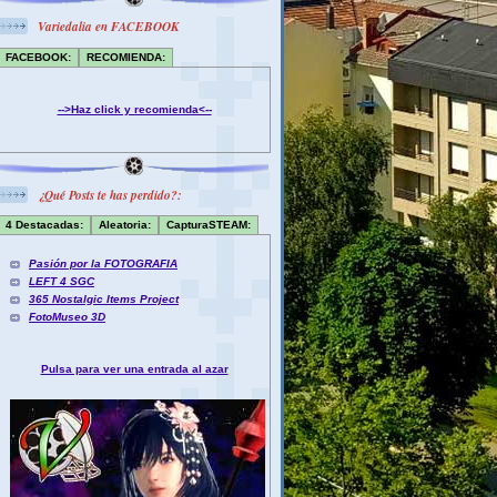
Variedalia en FACEBOOK
FACEBOOK:
RECOMIENDA:
-->Haz click y recomienda<--
¿Qué Posts te has perdido?:
4 Destacadas:
Aleatoria:
CapturaSTEAM:
Pasión por la FOTOGRAFIA
LEFT 4 SGC
365 Nostalgic Items Project
FotoMuseo 3D
Pulsa para ver una entrada al azar