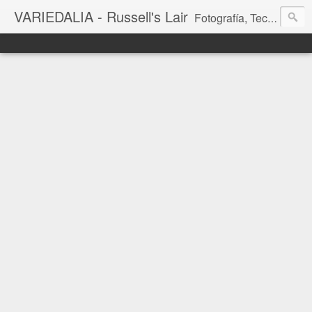
VARIEDALIA - Russell's Lair
Fotografía, Tecnología, Cine y Videojuegos en un Blog Multitemática. El rinconcito del creador de FotoMuseo 3D y Left 4 SGC.