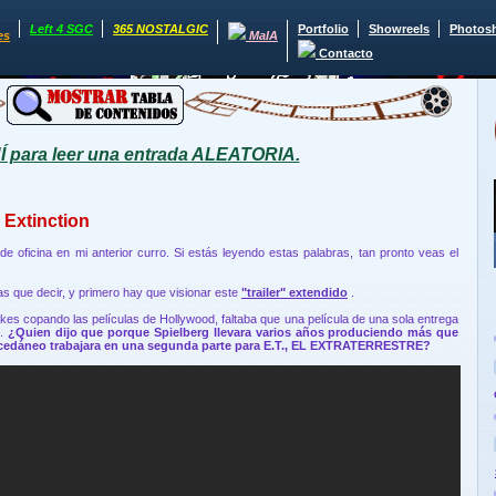
Left 4 SGC
365 NOSTALGIC
Portfolio
Showreels
Photos
es
MaIA
Contacto
para leer una entrada ALEATORIA.
., Extinction
e oficina en mi anterior curro. Si estás leyendo estas palabras, tan pronto veas el
as que decir, y primero hay que visionar este
"trailer" extendido
.
es copando las películas de Hollywood, faltaba que una película de una sola entrega
".
¿Quien dijo que porque Spielberg llevara varios años produciendo más que
sucedáneo trabajara en una segunda parte para E.T., EL EXTRATERRESTRE?