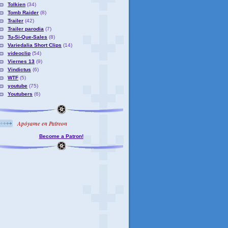
Tolkien
(34)
Tomb Raider
(8)
Trailer
(42)
Trailer parodia
(7)
Tu-Si-Que-Sales
(8)
Variedalia Short Clips
(14)
videoclip
(54)
Viernes 13
(9)
Vindictus
(6)
WTF
(5)
youtube
(75)
Youtubers
(6)
Apóyame en Patreon
Become a Patron!