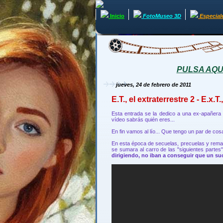
Inicio
FotoMuseo 3D
Especial
PULSA AQUÍ 
jueves, 24 de febrero de 2011
E.T., el extraterrestre 2 - E.x.T
Esta entrada se la dedico a una ex-apañera d
vídeo sabrás quién eres...
En fin vamos al lío... Que tengo un par de cos
En esta época de secuelas, precuelas y remak
se sumara al carro de las "siguientes partes
dirigiendo, no iban a conseguir que un 