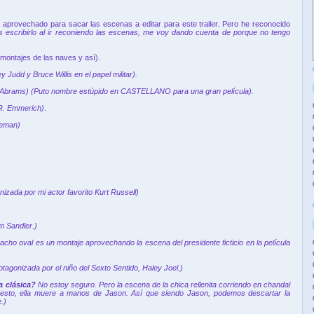
aprovechado para sacar las escenas a editar para este trailer. Pero he reconocido
ras escribirlo al ir reconiendo las escenas, me voy dando cuenta de porque no tengo
 montajes de las naves y así).
 Judd y Bruce Willis en el papel militar).
 Abrams) (Puto nombre estúpido en CASTELLANO para una gran película).
 R. Emmerich)
.
eeman)
nizada por mi actor favorito Kurt Russell)
 Sandler.)
ho oval es un montaje aprovechando la escena del presidente ficticio en la película
otagonizada por el niño del Sexto Sentido, Haley Joel.)
a clásica?
No estoy seguro. Pero la escena de la chica rellenita corriendo en chandal
uesto, ella muere a manos de Jason. Así que siendo Jason, podemos descartar la
.)