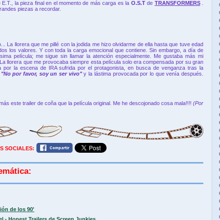
 E.T., la pieza final en el momento de más carga es la
O.S.T
de
TRANSFORMERS
.
andes piezas a recordar.
... La llorera que me pillé con la jodida me hizo olvidarme de ella hasta que tuve edad
dos los valores. Y con toda la carga emocional que contiene. Sin embargo, a día de
ima película; me sigue sin llamar la atención especialmente. Me gustaba más mi
 La llorera que me provocaba siempre esta película solo era compensada por su gran
 la escena de IRA sufrida por el protagonista, en busca de venganza tras la
e
"No por favor, soy un ser vivo"
y la lástima provocada por lo que venía después.
 este trailer de coña que la película original. Me he descojonado cosa mala!!!!
(Por
S SOCIALES:
emática:
ión de los 90'
 - Honest Trailers de Screen Junkies