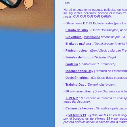
Dios!!!
No sé exactamente cuantas películas se han 
las siguientes películas:
(viendo el listado t
novia. KAR KAR KAR KAR KAR!!!)
:
- Obviamente
E.T. El Extraterrestre
(para los
-
Estado de sitio
.
(Denzel Washington, Ashley
-
Cloverfield
(
Monstruoso
producida por J.J.
-
El día de mañana
.
(De mi director favorito
-
Pánico nuclear
.
(Ben Affleck y Morgan Fr
-
Señales del futuro
(Nicholas Cage)
-
Godzilla
(Tambien de R. Emmerich)
-
Independance Day
(Tambien de Emmerich)
-
Decisión crítica
.
(De Stuart Baird y protago
-
Training Day
.
(Denzel Washington.)
-
50 primeras citas
.
(Drew Barrymore y Adam
-
X-MEN 2
:
(La escena de Obama en el despac
antes del discurso).
-
Cadena de favores
.
(Grandiosa película pr
- Y
VIERNES 13
.
(
¿Cúal de las 10 en la sag
por el bosque, es de Viernes 13 y por sup
primera película donde la asesina era la madre