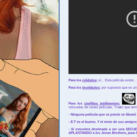
Para los
crédulos
;
sí... Esta película existe...
Para los
incrédulos
;
por supuesto que es un t
Para los
cinéfilos intéligentes
;
retocadas de varias películas. Trailer que de
- Ninguna película que se precie se librar
- E.T es el bueno. Y el resto de sus amig
- Si estuviera destinada a ser una SECUE
APLASTANDO a los Jonas Brothers, para lu