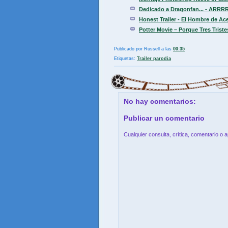
Dedicado a Dragonfan... - ARRRR
Honest Trailer - El Hombre de Ac
Potter Movie – Porque Tres Trist
Publicado por
Russell
a las
00:35
Etiquetas:
Trailer parodia
No hay comentarios:
Publicar un comentario
Cualquier consulta, crítica, comentario o 