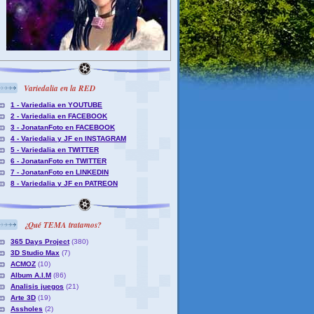
Variedalia en la RED
1 - Variedalia en YOUTUBE
2 - Variedalia en FACEBOOK
3 - JonatanFoto en FACEBOOK
4 - Variedalia y JF en INSTAGRAM
5 - Variedalia en TWITTER
6 - JonatanFoto en TWITTER
7 - JonatanFoto en LINKEDIN
8 - Variedalia y JF en PATREON
¿Qué TEMA tratamos?
365 Days Project
(380)
3D Studio Max
(7)
ACMOZ
(10)
Album A.I.M
(86)
Analisis juegos
(21)
Arte 3D
(19)
Assholes
(2)