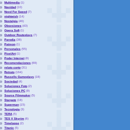
Multimedia
(1)
Navidad
(10)
Need For Speed
(7)
nightwish
(14)
Nostalgia
(46)
Obsesiones
(43)
Opera Soft
(1)
Outdoor Routeplays
(7)
Parodia
(38)
Patreon
(1)
Personales
(55)
PixelArt
(1)
Poder Internet
(8)
Recomendaciones
(69)
relato corto
(31)
Retrato
(164)
Russells Gameplays
(18)
Sociedad
(4)
Soluciones Foto
(2)
Soluciones PC
(9)
Source Filmmaker
(5)
Stargate
(18)
Superman
(15)
Tecnologia
(3)
TERA
(5)
TES V Skyrim
(6)
Timelapse
(2)
Titanic
(5)