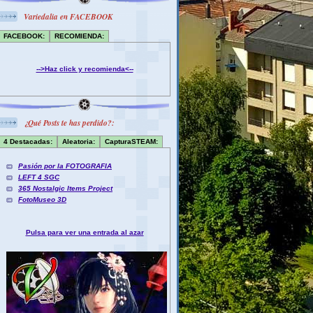
Variedalia en FACEBOOK
FACEBOOK:
RECOMIENDA:
-->Haz click y recomienda<--
¿Qué Posts te has perdido?:
4 Destacadas:
Aleatoria:
CapturaSTEAM:
Pasión por la FOTOGRAFIA
LEFT 4 SGC
365 Nostalgic Items Project
FotoMuseo 3D
Pulsa para ver una entrada al azar