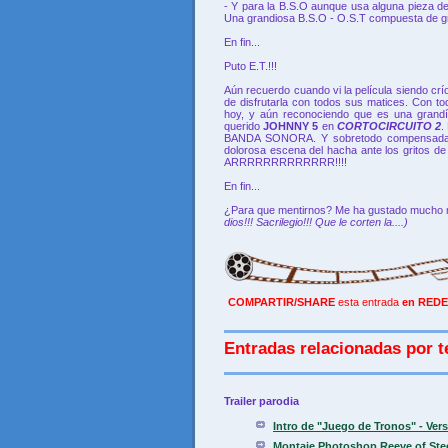
- Y para la B.S.O aunque usa alguna pieza de
Una grandiosa B.S.O - O.S.T compuesta de gr
En fin...
Puto E.T.!!!
Aún recuerdo cuando vi la película siendo crío
de disfrutarla con todos sus matices. Con to
hoy, y aún reconociendo que es una grandís
querido
JOHNNY 5
en
CORTOCIRCUITO 2
.
BANDA SONORA. Y sobretodo compensada por
dolorosa escena del hacha ante los gritos d
ARRRRRRRRRRRRR!!!!
En fin...
¿Para que mentirnos? Me ha gustado mucho más
dios!!! Sacrilegio!!! Que le corten la....)
COMPARTIR/SHARE
esta entrada
en REDE
Entradas relacionadas por t
Trailer parodia
Intro de "Juego de Tronos" - Vers
Montaje Photoshop Reeve of Steel