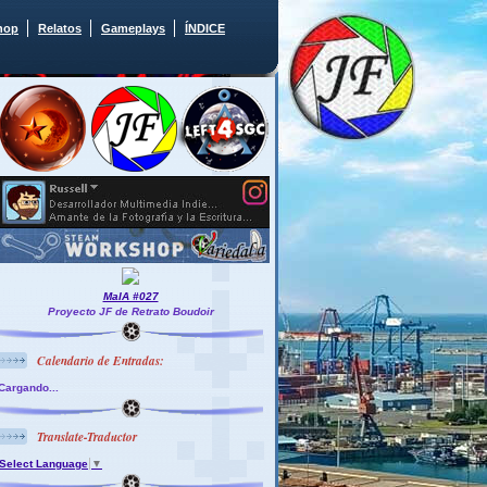
hop
Relatos
Gameplays
ÍNDICE
MaIA #027
Proyecto JF de Retrato Boudoir
Calendario de Entradas:
Cargando...
Translate-Traductor
Select Language
▼