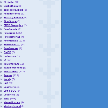
El Hobbit
(10)
EuskaDigital
(1)
euskopokalipsis
(3)
Felicitaciones
(21)
Ferias y Eventos
(8)
FlowScape
(5)
FM3D Gameplay
(2)
FotoCumple
(1)
Fotografia
(232)
FotoMemorias
(7)
Fotomontaje
(123)
FotoMuseo 3D
(75)
FotoRescate
(1)
GMOD
(2)
Halloween
(1)
IA
(10)
In Memoriam
(18)
Japan Weekend
(1)
JonatanFoto
(322)
Juegos
(129)
Koddy
(7)
L4D
(33)
Leadwerks
(4)
Left 4 SGC
(34)
Lost Files
(3)
MaIA
(163)
Manualidades
(6)
Monkey Island
(8)