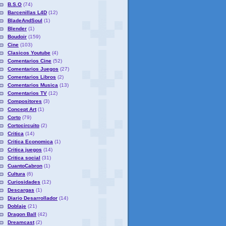
B.S.O
(74)
Barcenillas L4D
(12)
BladeAndSoul
(1)
Blender
(1)
Boudoir
(159)
Cine
(103)
Clasicos Youtube
(4)
Comentarios Cine
(52)
Comentarios Juegos
(27)
Comentarios Libros
(2)
Comentarios Musica
(13)
Comentarios TV
(12)
Compositores
(3)
Concept Art
(1)
Corto
(79)
Cortocircuito
(2)
Critica
(14)
Critica Economica
(1)
Critica juegos
(14)
Critica social
(31)
CuantoCabron
(1)
Cultura
(6)
Curiosidades
(12)
Descargas
(1)
Diario Desarrollador
(14)
Doblaje
(21)
Dragon Ball
(42)
Dreamcast
(2)