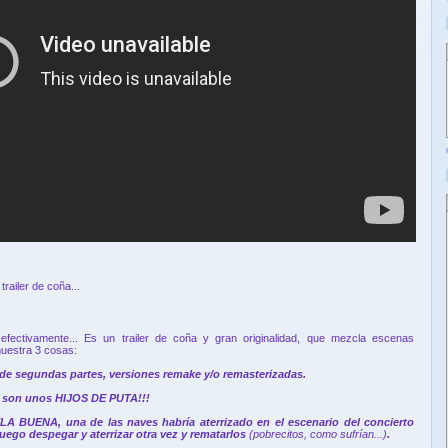
railer de coña...
efectivamente... Es un trailer de coña y gran originalidad, que mezcla escenas
muestra 3 cosas:
á de segundas partes, versiones remake y/o remasterizadas.
os son unos HIJOS DE PUTA!!!
LA BUENA, una de las naves habría aterrizado en el escenario del concierto
ego despegar y aterrizar otra vez y rematarlos
(pobrecitos, como sufrían...)
.