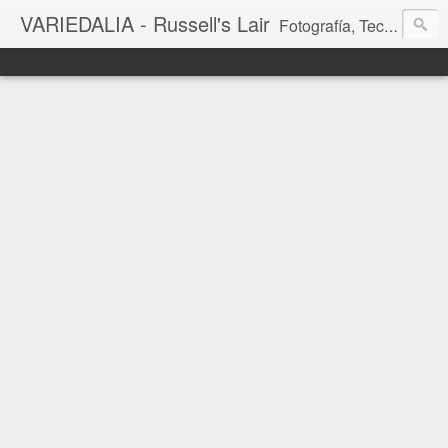
VARIEDALIA - Russell's Lair
Fotografía, Tecnología, Cine y Videojuegos en un Blog Multitemática. El rinconcito del creador de FotoMuseo 3D y Left 4 SGC.